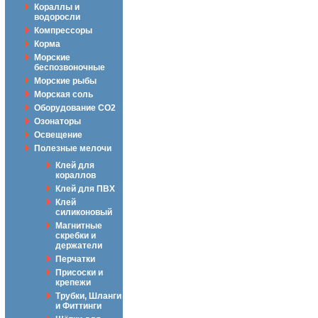
Кораллы и
водоросли
Компрессоры
Корма
Морские
беспозвоночные
Морские рыбы
Морская соль
Оборудование CO2
Озонаторы
Освещение
Полезные мелочи
Клей для
кораллов
Клей для ПВХ
Клей
силиконовый
Магнитные
скребки и
держатели
Перчатки
Присоски и
крепежи
Трубки, Шланги
и Фиттинги