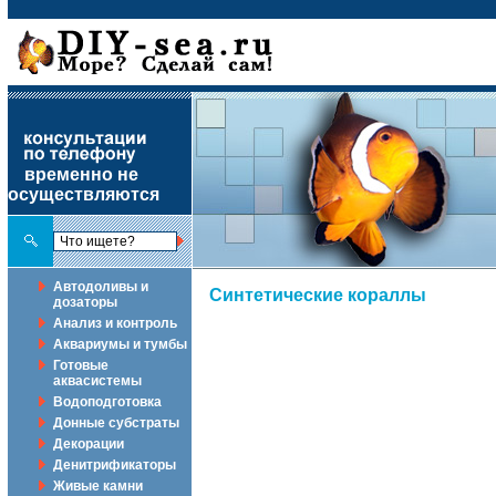
временно не
осуществляются
Автодоливы и
Синтетические кораллы
дозаторы
Анализ и контроль
Аквариумы и тумбы
Готовые
аквасистемы
Водоподготовка
Донные субстраты
Декорации
Денитрификаторы
Живые камни