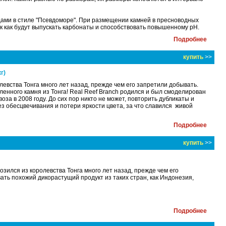
дами в стиле "Псевдоморе". При размещении камней в пресноводных
ак как будут выпускать карбонаты и способствовать повышенному рН.
Подробнее
купить
>>
г)
олевства Тонга много лет назад, прежде чем его запретили добывать.
вленного камня из Тонга! Real Reef Branch родился и был смоделирован
за в 2008 году. До сих пор никто не может, повторить дубликаты и
без обесцвечивания и потери яркости цвета, за что славился живой
Подробнее
купить
>>
возился из королевства Тонга много лет назад, прежде чем его
ать похожий дикорастущий продукт из таких стран, как Индонезия,
Подробнее