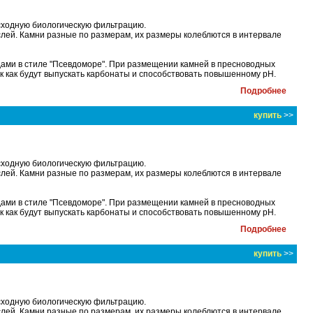
сходную биологическую фильтрацию.
лей. Камни разные по размерам, их размеры колеблются в интервале
дами в стиле "Псевдоморе". При размещении камней в пресноводных
ак как будут выпускать карбонаты и способствовать повышенному рН.
Подробнее
купить
>>
сходную биологическую фильтрацию.
лей. Камни разные по размерам, их размеры колеблются в интервале
дами в стиле "Псевдоморе". При размещении камней в пресноводных
ак как будут выпускать карбонаты и способствовать повышенному рН.
Подробнее
купить
>>
сходную биологическую фильтрацию.
лей. Камни разные по размерам, их размеры колеблются в интервале