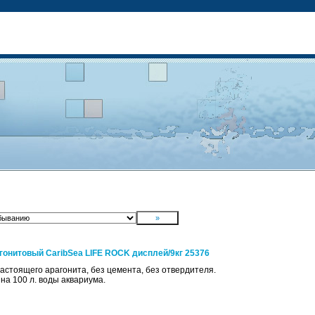
гонитовый CaribSea LIFE ROCK дисплей/9кг 25376
 настоящего арагонита, без цемента, без отвердителя.
 на 100 л. воды аквариума.