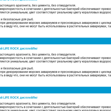
 настоящего арагонита, без цемента, без отвердителя.
микропористость в сочетании с деятельностью бактерий обеспечивают прево
яется уникальным, цвет соответствует реальному цвету коралловых водорос
 и безопасные для рыб.
при декорировании морских аквариумов и пресноводных аквариумов с цихли
ть в виду что, они не могут быть использованы в растительных аквариумах, т
й LIFE ROCK дисплей/9кг
 настоящего арагонита, без цемента, без отвердителя.
микропористость в сочетании с деятельностью бактерий обеспечивают прево
яется уникальным, цвет соответствует реальному цвету коралловых водорос
 и безопасные для рыб.
при декорировании морских аквариумов и пресноводных аквариумов с цихли
ть в виду что, они не могут быть использованы в растительных аквариумах, т
й LIFE ROCK дисплей/9кг
 настоящего арагонита, без цемента, без отвердителя.
микропористость в сочетании с деятельностью бактерий обеспечивают прево
яется уникальным, цвет соответствует реальному цвету коралловых водорос