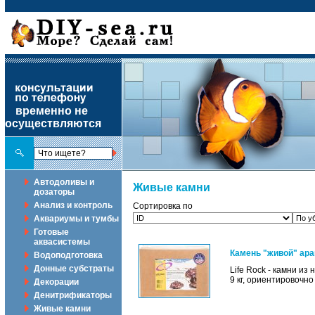
временно не
осуществляются
Автодоливы и
Живые камни
дозаторы
Анализ и контроль
Сортировка по
Аквариумы и тумбы
Готовые
аквасистемы
Камень "живой" ара
Водоподготовка
Донные субстраты
Life Rock - камни из
9 кг, ориентировочно
Декорации
Денитрификаторы
Живые камни