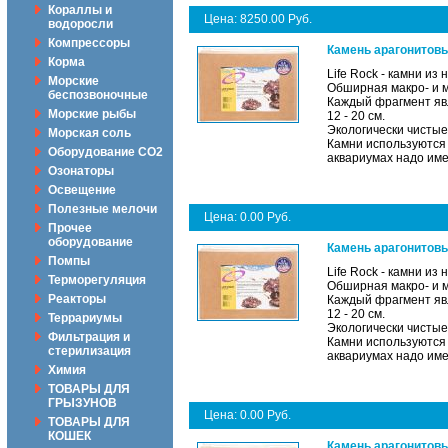
Кораллы и
Цена: 8250.00 Руб.
водоросли
Компрессоры
Камень арагонитовы
Корма
Life Rock - камни из
Морские
Обширная макро- и 
беспозвоночные
Каждый фрагмент явл
Морские рыбы
12 - 20 см.
Экологически чистые
Морская соль
Камни используются 
Оборудование CO2
аквариумах надо име
Озонаторы
Освещение
Полезные мелочи
Цена: 0.00 Руб.
Прочее
оборудование
Камень арагонитовы
Помпы
Life Rock - камни из
Терморегуляция
Обширная макро- и 
Реакторы
Каждый фрагмент явл
12 - 20 см.
Террариумы
Экологически чистые
Фильтрация и
Камни используются 
стерилизация
аквариумах надо име
Химия
ТОВАРЫ ДЛЯ
ГРЫЗУНОВ
Цена: 0.00 Руб.
ТОВАРЫ ДЛЯ
КОШЕК
Камень арагонитовы