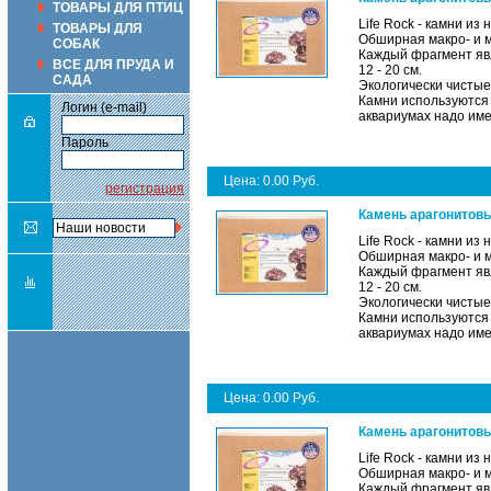
ТОВАРЫ ДЛЯ ПТИЦ
Life Rock - камни из
ТОВАРЫ ДЛЯ
Обширная макро- и 
СОБАК
Каждый фрагмент явл
ВСЕ ДЛЯ ПРУДА И
12 - 20 см.
САДА
Экологически чистые
Камни используются 
Логин (e-mail)
аквариумах надо име
Пароль
Цена: 0.00 Руб.
регистрация
Камень арагонитовы
Life Rock - камни из
Обширная макро- и 
Каждый фрагмент явл
12 - 20 см.
Экологически чистые
Камни используются 
аквариумах надо име
Цена: 0.00 Руб.
Камень арагонитовы
Life Rock - камни из
Обширная макро- и 
Каждый фрагмент явл