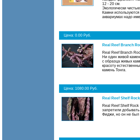
12 - 20 см.
Экологически чистые
Камни используются 
аквариумах надо име
Цена: 0.00 Руб.
Real Reef Branch Ro
Real Reef Branch Roc
Ни один живой камен
с образца живых кам
красоту естественны
камень Тонга.
Цена: 1080.00 Руб.
Real Reef Shelf Roc
Real Reef Shelf Rock
запретили добывать 
Фиджи, но он не был 