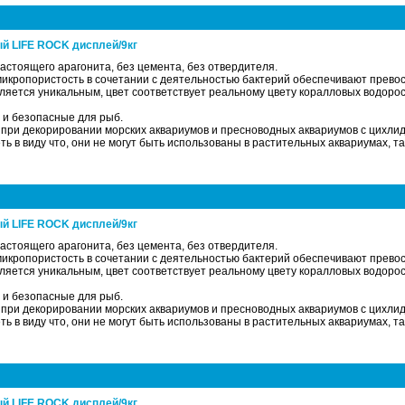
й LIFE ROCK дисплей/9кг
 настоящего арагонита, без цемента, без отвердителя.
микропористость в сочетании с деятельностью бактерий обеспечивают прево
яется уникальным, цвет соответствует реальному цвету коралловых водорос
 и безопасные для рыб.
при декорировании морских аквариумов и пресноводных аквариумов с цихли
ть в виду что, они не могут быть использованы в растительных аквариумах, т
й LIFE ROCK дисплей/9кг
 настоящего арагонита, без цемента, без отвердителя.
микропористость в сочетании с деятельностью бактерий обеспечивают прево
яется уникальным, цвет соответствует реальному цвету коралловых водорос
 и безопасные для рыб.
при декорировании морских аквариумов и пресноводных аквариумов с цихли
ть в виду что, они не могут быть использованы в растительных аквариумах, т
й LIFE ROCK дисплей/9кг