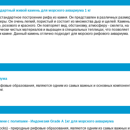
ндартный живой камень для морского аквариума 1 кг
о стандартное построение рифа из камня. Он представлен в различных размер
ры. Он очень легкий, пористый и состоит из множества дыр и щелей. Камень
 розового и красного. Он повторяет вид, обстановку, атмосферу - скелета, н
чески чистых материалов и выращен в специальных теплицах, что позволяет
м камне. Данный камень отлично подходит для морского рифового аквариума.
иума
рифовые образования, являются одним из самых важных и основных компонен
г.
амни с полипами - Индонезия Grade A 1кг для морского аквариума
ocks) - природные рифовые образования, являются одним из самых важных 