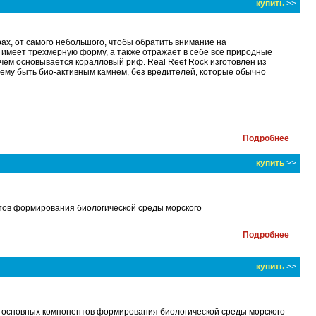
купить
>>
ах, от самого небольшого, чтобы обратить внимание на
 имеет трехмерную форму, а также отражает в себе все природные
а чем основывается коралловый риф. Real Reef Rock изготовлен из
 ему быть био-активным камнем, без вредителей, которые обычно
Подробнее
купить
>>
тов формирования биологической среды морского
Подробнее
купить
>>
и основных компонентов формирования биологической среды морского