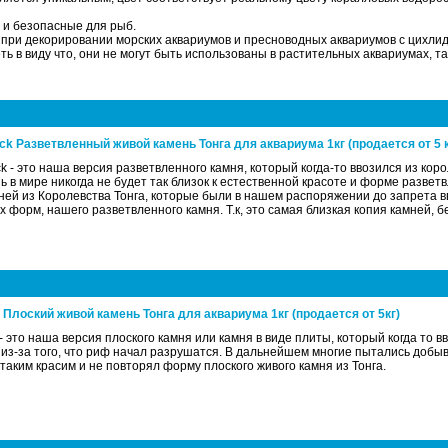
 и безопасные для рыб.
при декорировании морских аквариумов и пресноводных аквариумов с цихли
ть в виду что, они не могут быть использованы в растительных аквариумах, т
ck Разветвленный живой камень Тонга для аквариума 1кг (продается от 5 к
k - это наша версия разветвленного камня, который когда-то ввозился из кор
ь в мире никогда не будет так близок к естественной красоте и форме развет
ней из Королевства Тонга, которые были в нашем распоряжении до запрета вво
х форм, нашего разветвленного камня. Т.к, это самая близкая копия камней, 
k Плоский живой камень Тонга для аквариума 1кг (продается от 5кг)
 - это наша версия плоского камня или камня в виде плиты, который когда то в
из-за того, что риф начал разрушатся. В дальнейшем многие пытались добыв
таким красим и не повторял форму плоского живого камня из Тонга.