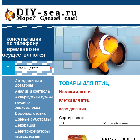
временно не
осуществляются
Автодоливы и
ТОВАРЫ ДЛЯ ПТИЦ
дозаторы
Анализ и контроль
Игрушки для птиц
Аквариумы и тумбы
Клетки для птиц
Готовые
аквасистемы
Корм для птиц
Водоподготовка
Сортировка по
Донные субстраты
Декорации
Денитрификаторы
Живые камни