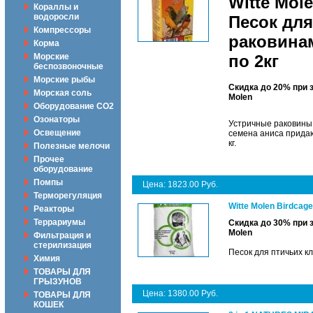
Witte Mol
Кораллы и
водоросли
Песок для
Компрессоры
раковинам
Корма
Морские
по 2кг
беспозвоночные
Морские рыбы
Скидка до 20% при 
Морская соль
Molen
Оборудование CO2
Озонаторы
Устричные раковины
Освещение
семена аниса придаю
кг.
Полезные мелочи
Прочее
оборудование
Помпы
Цена: 1823.00 Руб.
Терморегуляция
Witte Molen Birdcag
Реакторы
Террариумы
Скидка до 30% при 
Molen
Фильтрация и
стерилизация
Песок для птичьих к
Химия
ТОВАРЫ ДЛЯ
ГРЫЗУНОВ
Цена: 1380.00 Руб.
ТОВАРЫ ДЛЯ
КОШЕК