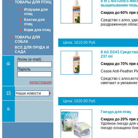
8 in 1 NATURES MIR
ТОВАРЫ ДЛЯ ПТИЦ
выщипыванию перье
Игрушки для
Скидка до 60% при 
птиц
Клетки для
Средство с алоэ, у
птиц
раздраженную област
Корм для птиц
ТОВАРЫ ДЛЯ
СОБАК
Цена: 1610.00 Руб.
ВСЕ ДЛЯ ПРУДА И
САДА
8 in1 D243 Средств
237 ml
Логин (e-mail)
Скидка до 70% при 
Пароль
Cease Anti-Feather 
Средство с алоэ,кото
регистрация
смягчает и увлажняе
Цена: 1620.00 Руб.
Гнездо для птиц
Скидка до 20% при 
Удобное гнездо для н
гнездо оснащено бок