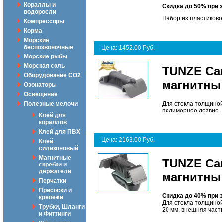
Кораллы и
Скидка до 50% при 
водоросли
Набор из пластиковог
Компрессоры
Корма
Морские
беспозвоночные
Цена: 1452.00 Руб.
Морские рыбы
Морская соль
TUNZE Car
Оборудование CO2
магнитны
Озонаторы
Освещение
Полезные мелочи
Для стекла толщиной
полимерное лезвие.
Клей для
кораллов
Клей для ПВХ
Цена: 2163.00 Руб.
Клей
силиконовый
Магнитные
TUNZE Car
скребки и
держатели
магнитны
Перчатки
Присоски и
Скидка до 40% при 
крепежи
Для стекла толщиной 
Трубки, Шланги
20 мм, внешняя часть
и Фиттинги