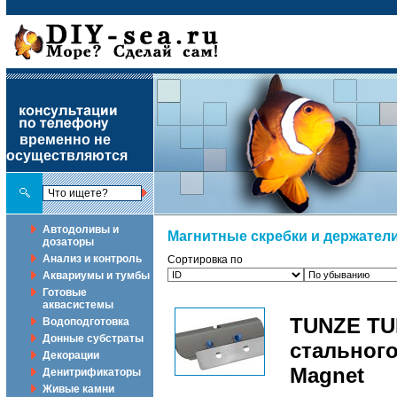
временно не
осуществляются
Автодоливы и
Магнитные скребки и держател
дозаторы
Анализ и контроль
Сортировка по
Аквариумы и тумбы
Готовые
аквасистемы
TUNZE TUN
Водоподготовка
Донные субстраты
стального
Декорации
Magnet
Денитрификаторы
Живые камни