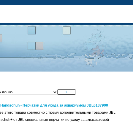
e-Handschuh - Перчатки для ухода за аквариумом JBL6137900
зе этого товара совместно с тремя дополнительными товарами JBL
dschuh+ от JBL специальные перчатки по уходу за аквасистемой