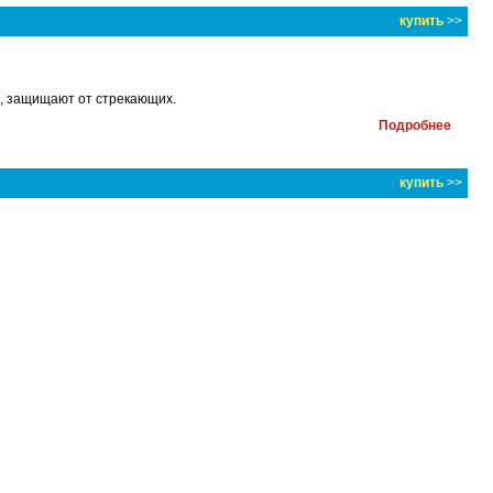
купить
>>
и, защищают от стрекающих.
Подробнее
купить
>>