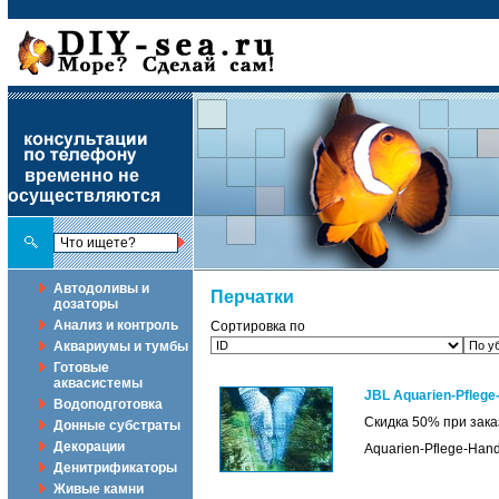
временно не
осуществляются
Автодоливы и
Перчатки
дозаторы
Анализ и контроль
Сортировка по
Аквариумы и тумбы
Готовые
аквасистемы
JBL Aquarien-Pfleg
Водоподготовка
Скидка 50% при зака
Донные субстраты
Декорации
Aquarien-Pflege-Han
Денитрификаторы
Живые камни