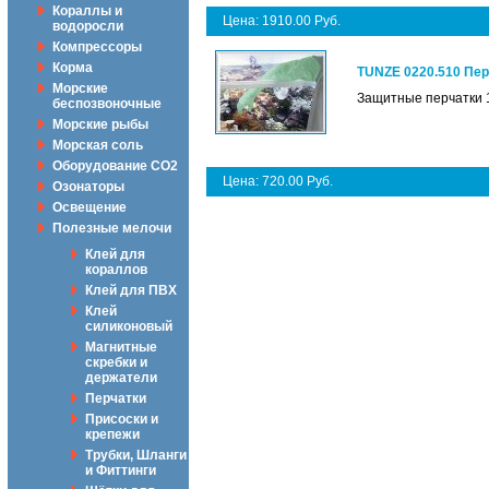
Кораллы и
Цена: 1910.00 Руб.
водоросли
Компрессоры
Корма
TUNZE 0220.510 Пе
Морские
Защитные перчатки 1
беспозвоночные
Морские рыбы
Морская соль
Оборудование CO2
Цена: 720.00 Руб.
Озонаторы
Освещение
Полезные мелочи
Клей для
кораллов
Клей для ПВХ
Клей
силиконовый
Магнитные
скребки и
держатели
Перчатки
Присоски и
крепежи
Трубки, Шланги
и Фиттинги