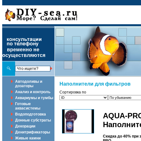
временно не
осуществляются
Автодоливы и
Наполнители для фильтров
дозаторы
Анализ и контроль
Сортировка по
Аквариумы и тумбы
Готовые
аквасистемы
AQUA-PRO
Водоподготовка
Донные субстраты
Наполнит
Декорации
Денитрификаторы
Скидка до 40% при 
Живые камни
PRO