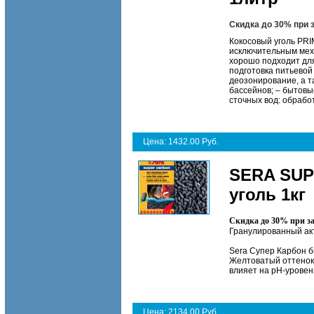
Скидка до 30% при 
Кокосовый уголь PRI
исключительным мех
хорошо подходит для
подготовка питьевой
деозонирование, а т
бассейнов; – бытовы
сточных вод: обрабо
Цена: 1432.00 Руб.
SERA SUP
уголь 1кг
Скидка до 30% при з
Гранулированный ак
Sera Супер Карбон б
Желтоватый оттенок 
влияет на pH-уровен
Цена: 2134.00 Руб.