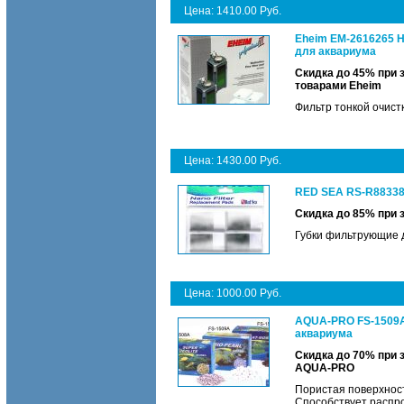
Цена: 1410.00 Руб.
Eheim EM-2616265 Н
для аквариума
Скидка до 45% при 
товарами Eheim
Фильтр тонкой очистк
Цена: 1430.00 Руб.
RED SEA RS-R88338
Скидка до 85% при 
Губки фильтрующие 
Цена: 1000.00 Руб.
AQUA-PRO FS-1509A
аквариума
Скидка до 70% при 
AQUA-PRO
Пористая поверхнос
Способствует распр