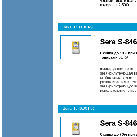
чёрный торф в грану
водорослей 500г
Цена: 1403.00 Руб.
Sera S-84
Скидка до 40% при 
товарами
SERA
Фильтрующая вата F
sera фильтрующая ва
стабильных волокон,
разваливается в теч
sera фильтрующую ва
использования в пре
Цена: 1546.00 Руб.
Sera S-84
Скидка до 70% при 