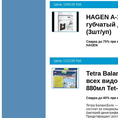
Цена: 1059.00 Руб.
HAGEN A-
губчатый
(3шт/уп)
Скидка до 75% при 
HAGEN
Цена: 1213.00 Руб.
Tetra Bal
всех вид
880мл Tet
Скидка до 40% при 
Тетра БалансБолс — 
состоит из специал
бактерий-денитрифик
Предотвращает рост