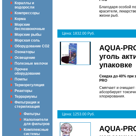
Кораллы и
Благодаря особой по
водоросли
красители, лекарстве
Компрессоры
жизни рыб.
Корма
Морские
беспозвоночные
Цена: 1832.00 Руб.
Морские рыбы
Морская соль
AQUA-PRO
Оборудование CO2
Озонаторы
уголь акт
Освещение
упаковке
Полезные мелочи
Прочее
оборудование
Скидка до 40% при 
Помпы
PRO
Терморегуляция
Смягчает и очищает
Реакторы
абсорбирует токсичн
хлорирования.
Террариумы
Фильтрация и
стерилизация
Фильтры
Цена: 1253.00 Руб.
Наполнители
для фильтров
AQUA-PRO
Комплексные
системы