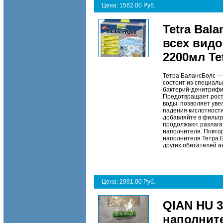
Цена: 1562.00 Руб.
Tetra Bal
всех вид
2200мл Te
Тетра БалансБолс — 
состоит из специал
бактерий-денитрифик
Предотвращает рост
воды; позволяет уве
падения кислотности
добавляйте в фильтр
продолжают разлагат
наполнителя. Повто
наполнителя Тетра Б
других обитателей а
Цена: 2991.00 Руб.
QIAN HU 
наполнит