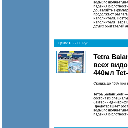
воды; позволяет уве
падения кислотности
добавляйте в фильтр
продолжают разлагат
наполнителя. Повто
наполнителя Тетра Б
других обитателей а
Цена: 1892.00 Руб.
Tetra Bal
всех вид
440мл Tet
Скидка до 40% при 
Тетра БалансБолс — 
состоит из специал
бактерий-денитрифик
Предотвращает рост
воды; позволяет уве
падения кислотност