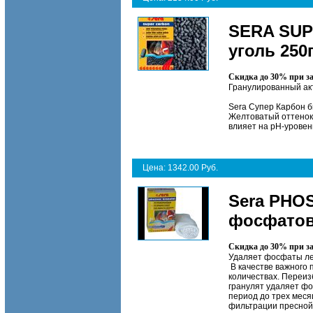
SERA SUP
уголь 250
Скидка до 30% при з
Гранулированный ак
Sera Супер Карбон б
Желтоватый оттенок 
влияет на pH-уровен
Цена: 1342.00 Руб.
Sera PHO
фосфатов
Скидка до 30% при з
Удаляет фосфаты лег
В качестве важного 
количествах. Переи
гранулят удаляет фо
период до трех меся
фильтрации пресной 