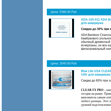
Цена: 5380.00 Руб.
ADA-105-011 ADA Ba
для аквариума
Скидка до 30% при 
ADA Bamboo Charcoa
бамбукового угольно
обычный древесный у
исчерпаны, он все е
фильтровальный нап
Цена: 2040.00 Руб.
Blue Life USA CLEA
145г для аквариума
Скидка до 60% при з
CLEAR FX PRO
- сам
сегодня на рынке. При
наполнитель самым опт
любого размера. Этот л
уровней подготовленно