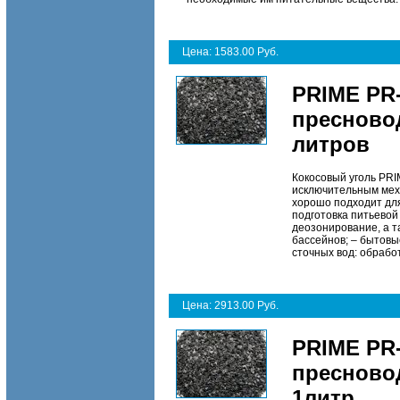
Цена: 1583.00 Руб.
PRIME PR-
пресново
литров
Кокосовый уголь PRI
исключительным мех
хорошо подходит для
подготовка питьевой
деозонирование, а т
бассейнов; – бытовы
сточных вод: обрабо
Цена: 2913.00 Руб.
PRIME PR-
пресново
1литр