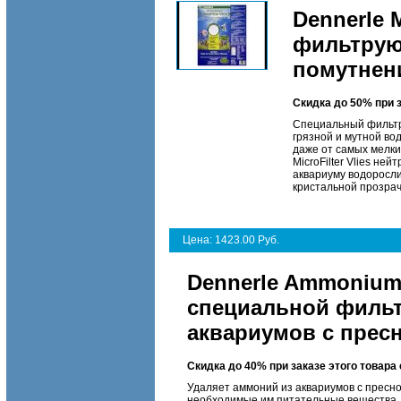
Dennerle 
фильтрую
помутнени
Скидка до 50% при 
Специальный фильтру
грязной и мутной вод
даже от самых мелки
MicroFilter Vlies н
аквариуму водоросли.
кристальной прозрач
Цена: 1423.00 Руб.
Dennerle Ammonium
специальной фильт
аквариумов с пресн
Скидка до 40% при заказе этого товар
Удаляет аммоний из аквариумов с пресно
необходимые им питательные вещества.