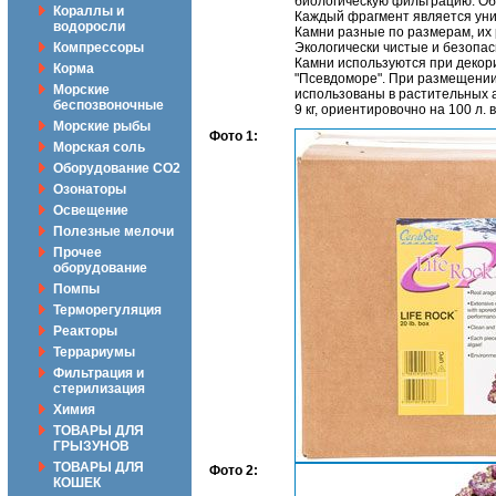
биологическую фильтрацию. О
Кораллы и
Каждый фрагмент является уни
водоросли
Камни разные по размерам, их 
Компрессоры
Экологически чистые и безопас
Камни используются при декор
Корма
"Псевдоморе". При размещении 
Морские
использованы в растительных а
беспозвоночные
9 кг, ориентировочно на 100 л.
Морские рыбы
Фото 1:
Морская соль
Оборудование CO2
Озонаторы
Освещение
Полезные мелочи
Прочее
оборудование
Помпы
Терморегуляция
Реакторы
Террариумы
Фильтрация и
стерилизация
Химия
ТОВАРЫ ДЛЯ
ГРЫЗУНОВ
ТОВАРЫ ДЛЯ
Фото 2:
КОШЕК