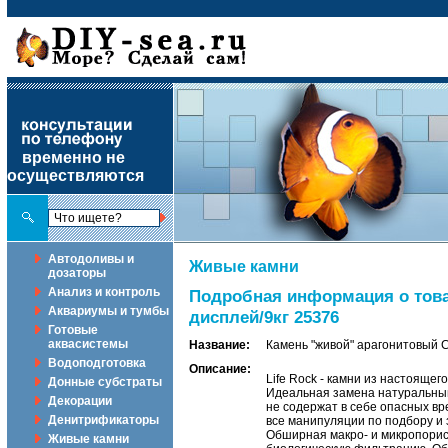
временно не
осуществляются
Автодоливы и
Живые камни
дозаторы
Анализ и контроль
Подробная информация о това
Аквариумы и тумбы
дисплей/9кг 25376
Готовые
аквасистемы
Название:
Камень "живой" арагонитовый C
Водоподготовка
Описание:
Life Rock - камни из настоящег
Донные субстраты
Идеальная замена натуральным 
Декорации
не содержат в себе опасных в
Денитрификаторы
все манипуляции по подбору и 
Обширная макро- и микропорис
Живые камни