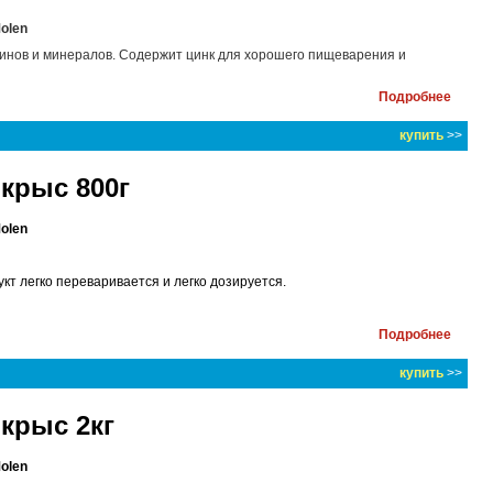
Molen
инов и минералов. Содержит цинк для хорошего пищеварения и
Подробнее
купить
>>
 крыс 800г
Molen
т легко переваривается и легко дозируется.
Подробнее
купить
>>
 крыс 2кг
Molen