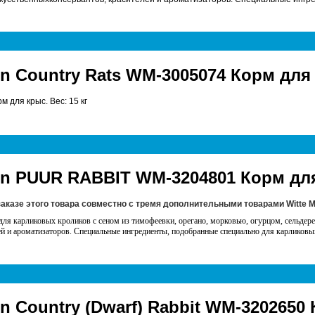
en Country Rats WM-3005074 Корм для 
 для крыс. Вес: 15 кг
en PUUR RABBIT WM-3204801 Корм для
заказе этого товара совместно с тремя дополнительными товарами
Witte 
ля карликовых кроликов с сеном из тимофеевки, орегано, морковью, огурцом, сельдер
ей и ароматизаторов. Специальные ингредиенты, подобранные специально для карликов
en Country (Dwarf) Rabbit WM-320265