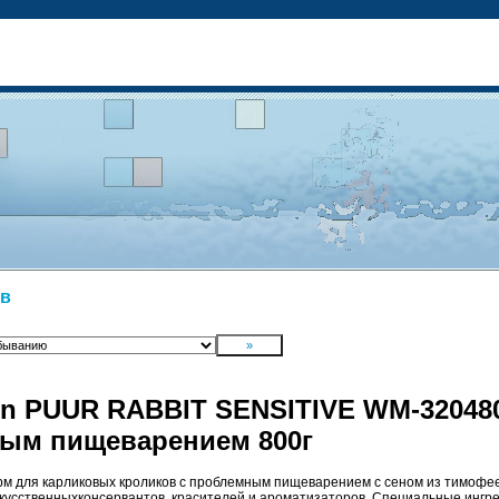
ов
en PUUR RABBIT SENSITIVE WM-32048
ым пищеварением 800г
 для карликовых кроликов с проблемным пищеварением с сеном из тимофеев
кусственныхконсервантов, красителей и ароматизаторов. Специальные ингре