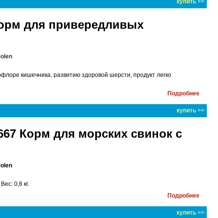
купить
>>
 Корм для привередливых
Molen
офлоре кишечника, развитию здоровой шерсти, продукт легко
Подробнее
купить
>>
667 Корм для морских свинок с
Molen
с: 0,8 кг.
Подробнее
купить
>>