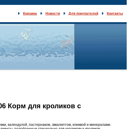
Корзина
Новости
Для покупателей
Контакты
06 Корм для кроликов с
ки, календулой, пастернаком, эвкалиптом, клюквой и минералами.
диенты, подобранные специально для карликовых кроликов..