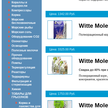
Кораллы и
водоросли
Компрессоры
Цена: 1342.00 Руб.
Корма
Морские
беспозвоночные
Witte Mol
Морские рыбы
Морская соль
Полнорационный корм
Оборудование CO2
Озонаторы
Освещение
Цена: 3325.00 Руб.
Полезные мелочи
Прочее
оборудование
Witte Mol
Помпы
Терморегуляция
Скидка до 40% при 
Реакторы
Полнорационный корм д
Террариумы
консервантов, красител
Фильтрация и
стерилизация
Химия
ТОВАРЫ ДЛЯ
Цена: 1753.00 Руб.
ГРЫЗУНОВ
Корма и
Witte Mol
лакомства для