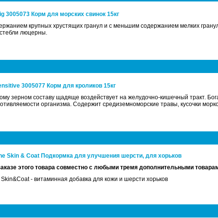
Pig 3005073 Корм для морских свинок 15кг
ержанием крупных хрустящих гранул и с меньшим содержанием мелких гранул
 стебли люцерны.
Sensitive 3005077 Корм для кроликов 15кг
му зерном составу щадяще воздействует на желудочно-кишечный тракт. Бог
тивляемости организма. Содержит средиземноморские травы, кусочки морко
one Skin & Coat Подкормка для улучшения шерсти, для хорьков
заказе этого товара совместно с любыми тремя дополнительными товара
ne Skin&Coat - витаминная добавка для кожи и шерсти хорьков