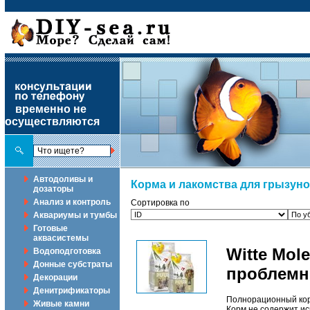
временно не
осуществляются
Автодоливы и
Корма и лакомства для грызун
дозаторы
Анализ и контроль
Сортировка по
Аквариумы и тумбы
Готовые
аквасистемы
Witte Mol
Водоподготовка
Донные субстраты
проблемн
Декорации
Денитрификаторы
Полнорационный корм
Живые камни
Корм не содержит ис