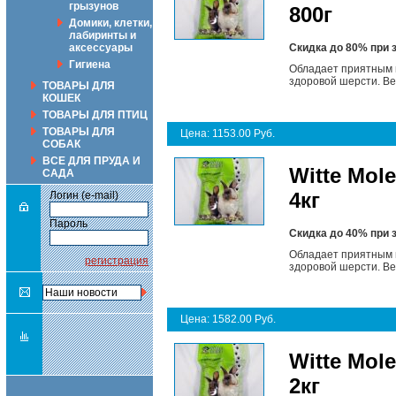
грызунов
800г
Домики, клетки,
лабиринты и
аксессуары
Скидка до 80% при 
Гигиена
Обладает приятным 
здоровой шерсти. Вес
ТОВАРЫ ДЛЯ
КОШЕК
ТОВАРЫ ДЛЯ ПТИЦ
ТОВАРЫ ДЛЯ
Цена: 1153.00 Руб.
СОБАК
ВСЕ ДЛЯ ПРУДА И
Witte Mol
САДА
4кг
Логин (e-mail)
Пароль
Скидка до 40% при 
Обладает приятным 
регистрация
здоровой шерсти. Вес:
Цена: 1582.00 Руб.
Witte Mol
2кг