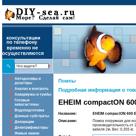
временно не
осуществляются
Автодоливы и
Помпы
дозаторы
Анализ и контроль
Подробная информация о тов
Аквариумы и тумбы
Готовые
EHEIM compactON 600
аквасистемы
Водоподготовка
Название:
EHEIM compactON 600 E
Донные субстраты
Описание:
Помпа погружная для ис
Декорации
производительность от 
Денитрификаторы
кабеля 2м. Вес: 0,355 кг.
Живые камни