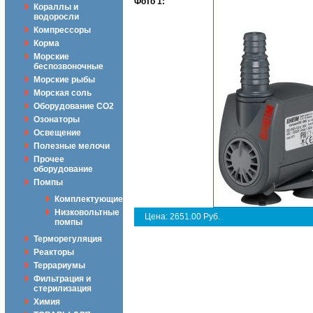
Фото 1:
Кораллы и
водоросли
Компрессоры
Корма
Морские
беспозвоночные
Морские рыбы
Морская соль
Оборудование CO2
Озонаторы
Освещение
Полезные мелочи
Прочее
оборудование
Помпы
Комплектующие
Низковольтные
Цена: 2651.00 Руб.
помпы
Терморегуляция
Реакторы
Террариумы
Фильтрация и
стерилизация
Химия