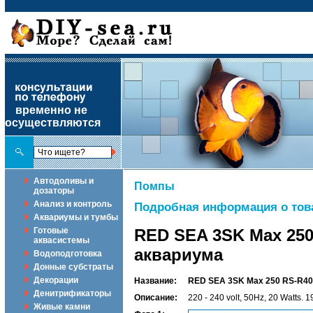
временно не
осуществляются
Автодоливы и
Помпы
дозаторы
Анализ и контроль
Подробная информация о тов
Аквариумы и тумбы
Готовые
RED SEA 3SK Max 25
аквасистемы
аквариума
Водоподготовка
Донные субстраты
Декорации
Название:
RED SEA 3SK Max 250 RS-R40
Денитрификаторы
Описание:
220 - 240 volt, 50Hz, 20 Watts. 1
Живые камни