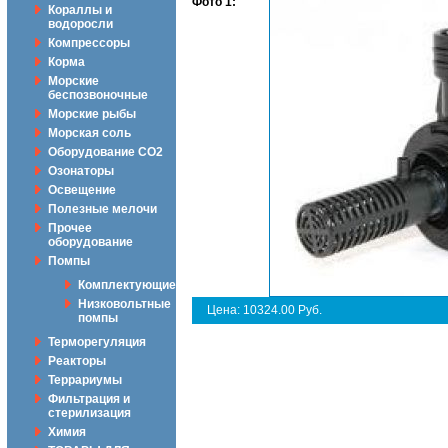
Фото 1:
Кораллы и
водоросли
Компрессоры
Корма
Морские
беспозвоночные
Морские рыбы
Морская соль
Оборудование CO2
Озонаторы
Освещение
Полезные мелочи
Прочее
оборудование
Помпы
Комплектующие
Низковольтные
Цена: 10324.00 Руб.
помпы
Терморегуляция
Реакторы
Террариумы
Фильтрация и
стерилизация
Химия