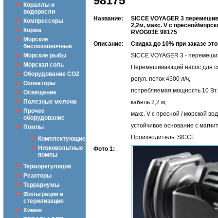
98175
Кораллы и
водоросли
Название:
SICCE VOYAGER 3 перемешиваю
Компрессоры
2,2м, макс. V с пресной/морс
Корма
RVOG03E 98175
Морские
Описание:
Скидка до 10% при заказе э
беспозвоночные
Морские рыбы
SICCE VOYAGER 3 - перемешив
Морская соль
Перемешивающий насос для со
Оборудование CO2
регул. поток 4500 л/ч,
Озонаторы
потребляемая мощность 10 Вт.
Освещение
Полезные мелочи
кабель 2,2 м,
Прочее
макс. V с пресной / морской вод
оборудование
устойчивое основание с магни
Помпы
Производитель: SICCE
Комплектующие
Низковольтные
Фото 1:
помпы
Терморегуляция
Реакторы
Террариумы
Фильтрация и
стерилизация
Химия