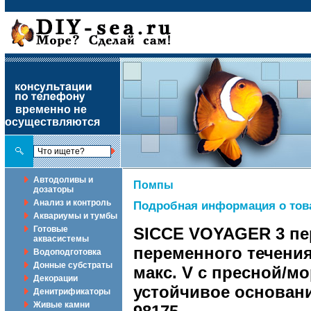
временно не
осуществляются
Автодоливы и
Помпы
дозаторы
Анализ и контроль
Подробная информация о тов
Аквариумы и тумбы
Готовые
SICCE VOYAGER 3 пе
аквасистемы
переменного течения, 
Водоподготовка
Донные субстраты
макс. V с пресной/мо
Декорации
устойчивое основан
Денитрификаторы
Живые камни