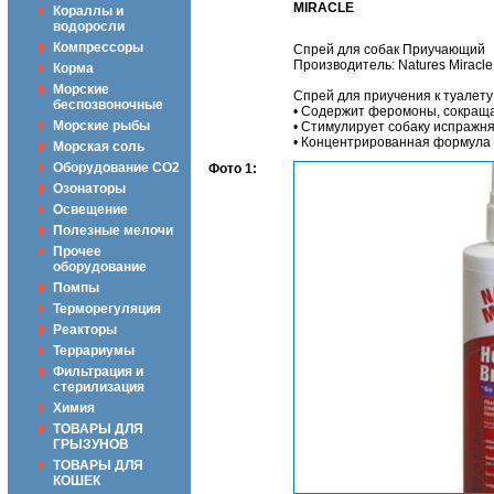
MIRACLE
Кораллы и
водоросли
Компрессоры
Спрей для собак Приучающий
Производитель: Natures Miracl
Корма
Морские
Спрей для приучения к туалету
беспозвоночные
• Содержит феромоны, сокраща
Морские рыбы
• Стимулирует собаку испражня
• Концентрированная формула 
Морская соль
Оборудование CO2
Фото 1:
Озонаторы
Освещение
Полезные мелочи
Прочее
оборудование
Помпы
Терморегуляция
Реакторы
Террариумы
Фильтрация и
стерилизация
Химия
ТОВАРЫ ДЛЯ
ГРЫЗУНОВ
ТОВАРЫ ДЛЯ
КОШЕК