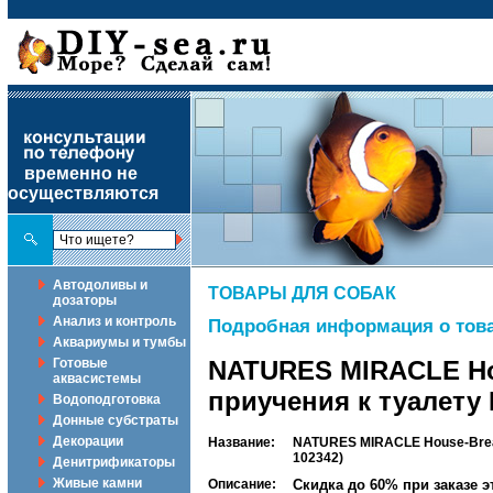
временно не
осуществляются
Автодоливы и
ТОВАРЫ ДЛЯ СОБАК
дозаторы
Анализ и контроль
Подробная информация о това
Аквариумы и тумбы
Готовые
NATURES MIRACLE Hou
аквасистемы
приучения к туалету 
Водоподготовка
Донные субстраты
Декорации
Название:
NATURES MIRACLE House-Break
102342)
Денитрификаторы
Живые камни
Описание:
Скидка до 60% при заказе 