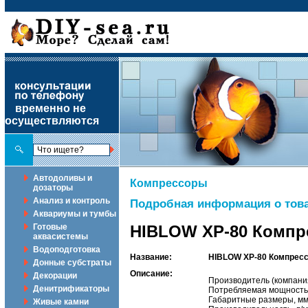
временно не
осуществляются
Автодоливы и
Компрессоры
дозаторы
Анализ и контроль
Подробная информация о това
Аквариумы и тумбы
Готовые
HIBLOW XP-80 Компре
аквасистемы
Водоподготовка
Название:
HIBLOW XP-80 Компрессо
Донные субстраты
Описание:
Декорации
Производитель (компан
Денитрификаторы
Потребляемая мощность
Габаритные размеры, м
Живые камни