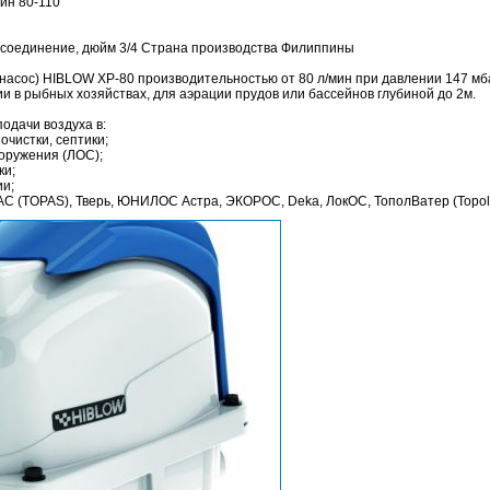
мин 80-110
дсоединение, дюйм 3/4 Страна производства Филиппины
асос) HIBLOW XP-80 производительностью от 80 л/мин при давлении 147 мба
и в рыбных хозяйствах, для аэрации прудов или бассейнов глубиной до 2м.
одачи воздуха в:
очистки, септики;
ооружения (ЛОС);
ки;
ии;
С (TOPAS), Тверь, ЮНИЛОС Астра, ЭКОРОС, Deka, ЛокОС, ТополВатер (TopolW