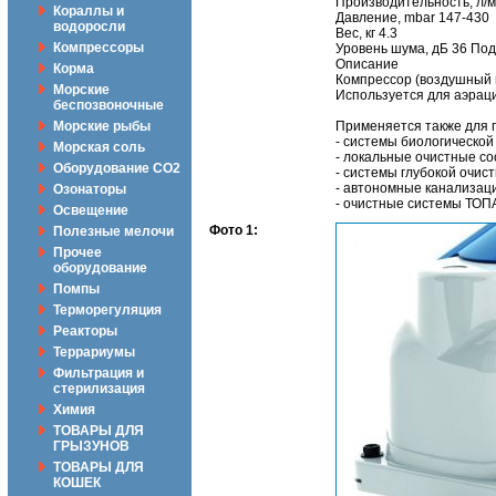
Производительность, л/
Кораллы и
Давление, mbar 147-430
водоросли
Вес, кг 4.3
Компрессоры
Уровень шума, дБ 36 По
Описание
Корма
Компрессор (воздушный н
Морские
Используется для аэраци
беспозвоночные
Морские рыбы
Применяется также для п
- системы биологической 
Морская соль
- локальные очистные с
Оборудование CO2
- системы глубокой очист
- автономные канализац
Озонаторы
- очистные системы ТОПА
Освещение
Фото 1:
Полезные мелочи
Прочее
оборудование
Помпы
Терморегуляция
Реакторы
Террариумы
Фильтрация и
стерилизация
Химия
ТОВАРЫ ДЛЯ
ГРЫЗУНОВ
ТОВАРЫ ДЛЯ
КОШЕК