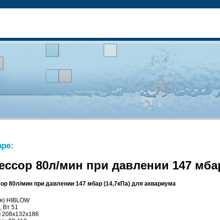
ре:
ссор 80л/мин при давлении 147 мбар
р 80л/мин при давлении 147 мбар (14,7кПа) для аквариума
ия) HIBLOW
, Вт 51
м 208х132х186