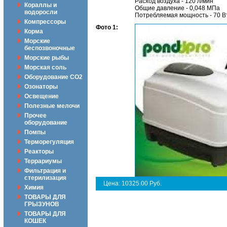
Расход воздуха - 120 л/мин
Кораллы и
Общие давление - 0,048 МПа
водоросли
Потребляемая мощность - 70 В
Компрессоры
Фото 1:
Корма
Морские
беспозвоночные
Морские рыбы
Морская соль
Оборудование CO2
Озонаторы
Освещение
Полезные мелочи
Прочее
оборудование
Помпы
Терморегуляция
Реакторы
Террариумы
Фильтрация и
стерилизация
Цена: 10325.00 Руб.
Химия
ТОВАРЫ ДЛЯ
ГРЫЗУНОВ
ТОВАРЫ ДЛЯ
КОШЕК