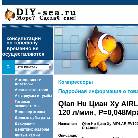
временно не
осуществляются
Автодоливы и
Компрессоры
дозаторы
Анализ и контроль
Подробная информация о това
Аквариумы и тумбы
Готовые
Qian Hu Циан Ху AI
аквасистемы
120 л/мин, P=0,048М
Водоподготовка
Донные субстраты
Декорации
Название:
Qian Hu Циан Ху AIRLAB EV12
PDA0006
Денитрификаторы
Живые камни
Описание: