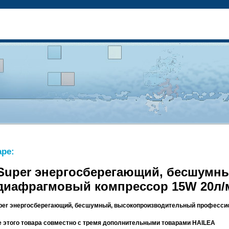
ре:
s Super энергосберегающий, бесшум
иафрагмовый компрессор 15W 20л/
Super энергосберегающий, бесшумный, высокопроизводительный професс
зе этого товара совместно с тремя дополнительными товарами HAILEA