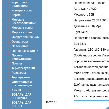
Кораллы и
Производитель: Hailea
водоросли
Артикул: HL-V20
Компрессоры
Мощность 15Вт
Корма
Морские
Напряжение 220В / 50Гц
беспозвоночные
Давление >0,02Mpa
Морские рыбы
Шум <40dB
Морская соль
Оборудование CO2
Пропускная способность 
Озонаторы
Вес 2,5 кг
Освещение
Габариты 230*185*180 м
Полезные мелочи
Прочее
Особенность серии V в 
оборудование
Корпус из высококачеств
Помпы
Устанавливается двойна
Терморегуляция
Реакторы
Мало шума - поглощающа
Террариумы
Высокопроизводительный
Фильтрация и
Двойная воздушная каме
стерилизация
Химия
Может работать непреры
ТОВАРЫ ДЛЯ
Абсолютно водонепрониц
ГРЫЗУНОВ
Фото 1:
ТОВАРЫ ДЛЯ
КОШЕК