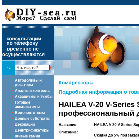
временно не
осуществляются
Автодоливы и
Компрессоры
дозаторы
Анализ и контроль
Подробная информация о това
Аквариумы и тумбы
Готовые
HAILEA V-20 V-Serie
аквасистемы
профессиональный д
Водоподготовка
Донные субстраты
Декорации
Название:
HAILEA V-20 V-Series 
Денитрификаторы
Описание:
Скидка до 5% при зака
Живые камни