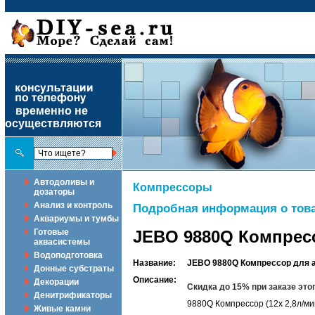
временно не
осуществляются
Автодоливы и
Компрессоры
дозаторы
Анализ и контроль
Подробная информация о това
Аквариумы и тумбы
Готовые
JEBO 9880Q Компресс
аквасистемы
Водоподготовка
Название:
JEBO 9880Q Компрессор для а
Донные субстраты
Описание:
Декорации
Скидка до 15% при заказе эт
Денитрификаторы
9880Q Компрессор (12х 2,8л/ми
Живые камни