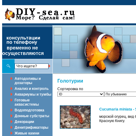
временно не
осуществляются
Автодоливы и
Голотурии
дозаторы
Анализ и контроль
Сортировка по
Аквариумы и тумбы
Готовые
аквасистемы
Cucumaria miniata -
Водоподготовка
Донные субстраты
морской огурец, вид
Красную Книгу.
Декорации
Денитрификаторы
Живые камни