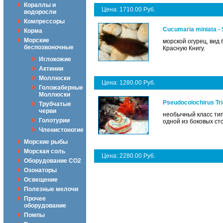
Кораллы и
Цена: 1710.00 Руб.
водоросли
Компрессоры
Cucumaria miniata -
Корма
Морские
морской огурец, вид
беспозвоночные
Красную Книгу.
Иглокожие
Актинии
Моллюски
Цена: 1280.00 Руб.
Голожаберные
Моллюски
Pseudocolochirus Tr
Трубчатые
черви
необычный класс тип
Голотурии
одной из боковых ст
Членистоногие
Морские рыбы
Морская соль
Цена: 2280.00 Руб.
Оборудование CO2
Озонаторы
Освещение
Полезные мелочи
Прочее
оборудование
Помпы