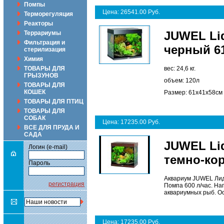
Помпы
Цена: 26541.00 Руб.
Терморегуляция
Реакторы
JUWEL Lid
Террариумы
Фильтрация и
черный 61
стерилизация
Химия
ТОВАРЫ ДЛЯ
вес: 24,6 кг.
ГРЫЗУНОВ
объем: 120л
ТОВАРЫ ДЛЯ
КОШЕК
Размер: 61х41х58см
ТОВАРЫ ДЛЯ ПТИЦ
ТОВАРЫ ДЛЯ
СОБАК
Цена: 17235.00 Руб.
ВСЕ ДЛЯ ПРУДА И
САДА
JUWEL Lid
Логин (e-mail)
темно-ко
Пароль
Аквариум JUWEL Лидо
регистрация
Помпа 600 л/час. На
аквариумных рыб. О
Цена: 17235.00 Руб.