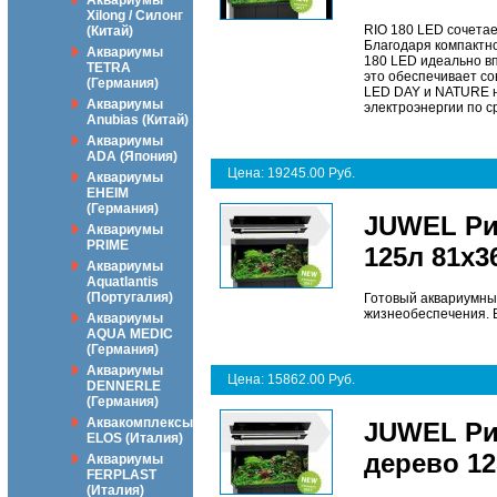
Аквариумы
Xilong / Силонг
RIO 180 LED сочета
(Китай)
Благодаря компактно
Аквариумы
180 LED идеально вп
TETRA
это обеспечивает с
(Германия)
LED DAY и NATURE н
Аквариумы
электроэнергии по с
Anubias (Китай)
Аквариумы
ADA (Япония)
Цена: 19245.00 Руб.
Аквариумы
EHEIM
(Германия)
JUWEL Ри
Аквариумы
PRIME
125л 81х3
Аквариумы
Aquatlantis
(Португалия)
Готовый аквариумны
жизнеобеспечения. Ве
Аквариумы
AQUA MEDIC
(Германия)
Аквариумы
Цена: 15862.00 Руб.
DENNERLE
(Германия)
Аквакомплексы
JUWEL Ри
ELOS (Италия)
дерево 12
Аквариумы
FERPLAST
(Италия)