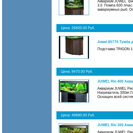
Аквариум JUWEL Триг
3.0. Помпа 600 л/ча
аквариумных рыб. О
Цена: 26600.00 Руб.
Juwel 85770 Тумба 
Подставка TRIGON 1
Цена: 9470.00 Руб.
JUWEL Rio 400 Акв
Аквариум JUWEL Рио
Нагреватель 300вт.
Оснащен всей систе
Цена: 49990.00 Руб.
JUWEL Rio 300 Акв
Аквариум JUWEL Рио3