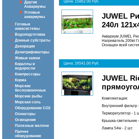
Цена: 15862.00 Руб.
Другие
Аквариумы
Угловые
JUWEL Рио
аквариумы
240л 121х
Готовые
аквасистемы
Водоподготовка
Аквариум JUWEL Рио2
Донные субстраты
Нагреватель 200вт.
Оснащен всей систе
Декорации
Денитрификаторы
Живые камни
Цена: 26541.00 Руб.
Кораллы и
водоросли
Компрессоры
JUWEL Ri
Корма
прямоуго
Морские
беспозвоночные
Морские рыбы
Комплектация:
Морская соль
Внутренний фильтр -
Оборудование CO2
Терморегулятор - 1 ш
Озонаторы
Освещение
Крышка-светильник -
Полезные мелочи
Лампа 54w - 2 шт.
Прочее
оборудование