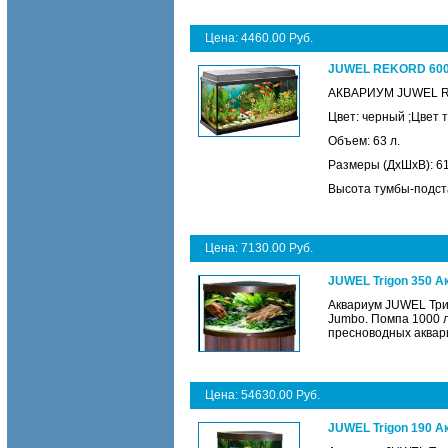
Цена: 4460.00 Руб.
JUWEL REKORD 600 
АКВАРИУМ JUWEL 
Цвет: черный ;Цвет 
Объем: 63 л.
Размеры (ДхШхВ): 61
Высота тумбы-подста
Цена: 7130.00 Руб.
JUWEL Trigon 350 А
Аквариум JUWEL Три
Jumbo. Помпа 1000 л
пресноводных аквар
Цена: 54630.00 Руб.
JUWEL Trigon 190 А