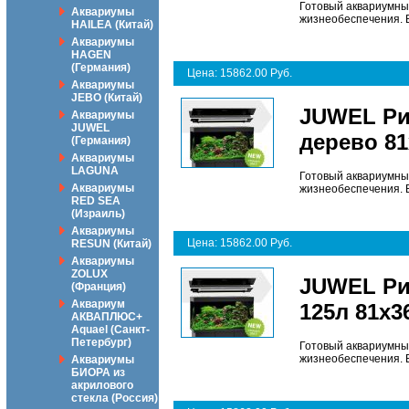
Готовый аквариумны
Аквариумы
жизнеобеспечения. Ве
HAILEA (Китай)
Аквариумы
HAGEN
(Германия)
Цена: 15862.00 Руб.
Аквариумы
JEBO (Китай)
JUWEL Ри
Аквариумы
JUWEL
дерево 8
(Германия)
Аквариумы
LAGUNA
Готовый аквариумны
Аквариумы
жизнеобеспечения. Ве
RED SEA
(Израиль)
Аквариумы
Цена: 15862.00 Руб.
RESUN (Китай)
Аквариумы
ZOLUX
JUWEL Ри
(Франция)
Аквариум
125л 81х3
АКВАПЛЮС+
Aquael (Санкт-
Петербург)
Готовый аквариумны
жизнеобеспечения. Ве
Аквариумы
БИОРА из
акрилового
стекла (Россия)