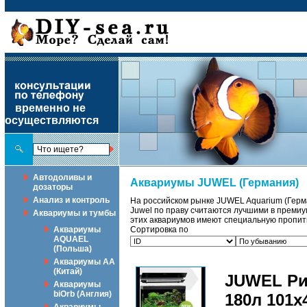
временно не
осуществляются
Автодоливы и
Аквариумы JUWEL (Германия)
дозаторы
Анализ и контроль
На российском рынке JUWEL Aquarium (Герм
Juwel по праву считаются лучшими в премиу
Аквариумы и тумбы
этих аквариумов имеют специальную пропитку
Аквариумы
Сортировка по
AQUAEL
(Польша)
Аквариумы АА
(Китай)
JUWEL Ри
Аквариумы
biOrb (Англия)
180л 101х