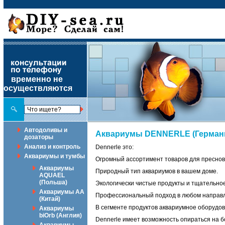
временно не
осуществляются
Автодоливы и
Аквариумы DENNERLE (Герман
дозаторы
Анализ и контроль
Dennerle это:
Аквариумы и тумбы
Огромный ассортимент товаров для преснов
Аквариумы
Природный тип аквариумов в вашем доме.
AQUAEL
(Польша)
Экологически чистые продукты и тщательно
Аквариумы АА
Профессиональный подход в любом направ
(Китай)
В сегменте продуктов аквариумное оборудова
Аквариумы
biOrb (Англия)
Dennerle имеет возможность опираться на б