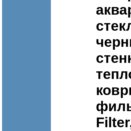
аква
стек
черн
стен
тепл
ковр
филь
Filt