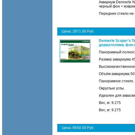
Аквариум Dennerle N
черный фон + коври
Переднее стекло не 
Цена: 2871.00 Руб.
Dennerle Scaper's 
держателями, фон-п
Панорамный полност
Размер аквариума 45 с
Высококачественное
Объём аквариума 50
Панорамное стекло.
Округлые углы.
Идеален для акваске
Вес, кг: 9.275
Вес, кг: 9.275
Цена: 6650.00 Руб.