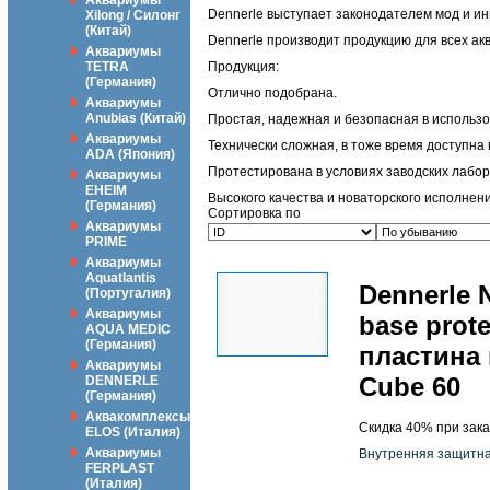
Аквариумы
Dennerle выступает законодателем мод и ин
Xilong / Силонг
(Китай)
Dennerle производит продукцию для всех ак
Аквариумы
TETRA
Продукция:
(Германия)
Отлично подобрана.
Аквариумы
Anubias (Китай)
Простая, надежная и безопасная в использо
Аквариумы
Технически сложная, в тоже время доступна 
ADA (Япония)
Протестирована в условиях заводских лабор
Аквариумы
EHEIM
Высокого качества и новаторского исполнени
(Германия)
Сортировка по
Аквариумы
PRIME
Аквариумы
Aquatlantis
Dennerle 
(Португалия)
Аквариумы
base prot
AQUA MEDIC
(Германия)
пластина 
Аквариумы
Cube 60
DENNERLE
(Германия)
Аквакомплексы
Скидка 40% при зака
ELOS (Италия)
Аквариумы
Внутренняя защитна
FERPLAST
(Италия)