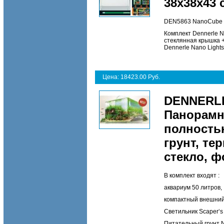
38х38х43 
DEN5863 NanoCube C
Комплект Dennerle N
стеклянная крышка +
Dennerle Nano Lights
Цена: 18423.00 Руб.
DENNERLE 
Панорамн
полность
грунт, те
стекло, ф
В комплект входят :
аквариум 50 литров,
компактный внешний 
Светильник Scaper‘s 
Питательный грунт Na