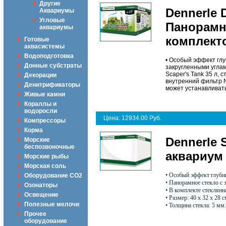
Другие
Dennerle 
Аквариумы
Угловые
Панорамны
аквариумы
комплект
Готовые
аквасистемы
Водоподготовка
• Особый эффект глу
Донные субстраты
закругленными углами
Scaper's Tank 35 л,
Декорации
внутренний фильтр Na
Денитрификаторы
может устанавливать
Живые камни
Кораллы и
водоросли
Цена: 12934.00 Руб.
Компрессоры
Корма
Dennerle 
Морские
беспозвоночные
аквариум 
Морские рыбы
Морская соль
• Особый эффект глуби
Оборудование CO2
• Панорамное стекло с 
Озонаторы
• В комплекте стеклян
Освещение
• Размер: 40 х 32 х 28 с
Полезные мелочи
• Толщина стекла: 5 мм.
Прочее
оборудование