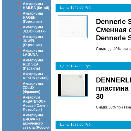
Аквариумы
Цена: 1942.00 Руб.
HAILEA (Китай)
Аквариумы
HAGEN
Dennerle 
(Германия)
Аквариумы
Сменная 
JEBO (Китай)
Dennerle S
Аквариумы
JUWEL
(Германия)
Скидка до 40% при 
Аквариумы
LAGUNA
Аквариумы
RED SEA
Цена: 1842.00 Руб.
(Израиль)
Аквариумы
RESUN (Китай)
DENNERLE
Аквариумы
пластина 
ZOLUX
(Франция)
30
Аквариум
АКВАПЛЮС+
Aquael (Санкт-
Скидка 50% при зака
Петербург)
Аквариумы
БИОРА из
акрилового
Цена: 1572.00 Руб.
стекла (Россия)