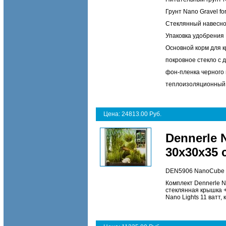
Грунт Nano Gravel for
Стеклянный навесно
Упаковка удобрения D
Основной корм для к
покровное стекло с 
фон-пленка черного 
теплоизоляционный к
Цена: 24813.00 Руб.
Dennerle
30х30х35 
DEN5906 NanoCube C
Комплект Dennerle N
стеклянная крышка +
Nano Lights 11 ватт,