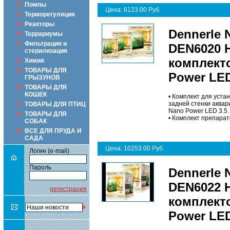
Помпы
Цена: 6123.00 Руб.
Терморегуляция
Реакторы
Dennerle 
Террариумы
Фильтрация и
DEN6020 
стерилизация
комплект
Химия
ТОВАРЫ ДЛЯ
Power LED
ГРЫЗУНОВ
ТОВАРЫ ДЛЯ
КОШЕК
• Комплект для уста
задней стенки аквар
ТОВАРЫ ДЛЯ ПТИЦ
Nano Power LED 3.5.
ТОВАРЫ ДЛЯ
• Комплект препарат
СОБАК
ВСЕ ДЛЯ ПРУДА И
САДА
Цена: 10253.00 Руб.
Логин (e-mail)
Пароль
Dennerle 
DEN6022 
регистрация
комплект
Power LED