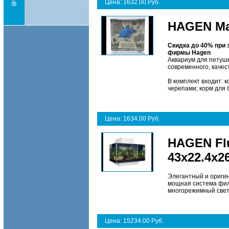
Цена: 1632.00 Руб.
HAGEN Mar
Скидка до 40% при 
фирмы
Hagen
Аквариум для петушк
современного, качес
В комплект входит: 
черепами; корм для б
Цена: 1634.00 Руб.
HAGEN Flu
43х22.4х
Элегантный и оригин
мощная система фил
многорежимный свето
Цена: 15234.00 Руб.