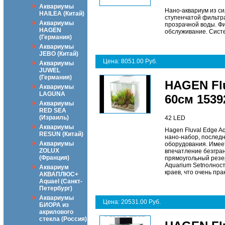
Аквариумы
Нано-аквариум из с
HAILEA (Китай)
ступенчатой фильтра
Аквариумы
прозрачной воды. Фи
HAGEN
обслуживание. Систе
(Германия)
Аквариумы
JEBO (Китай)
Цена: 8051.00 Руб.
Аквариумы
JUWEL
(Германия)
HAGEN Flu
Аквариумы
LAGUNA
60см 1539
Аквариумы
RED SEA
(Израиль)
42 LED
Аквариумы
Hagen Fluval Edge A
RESUN (Китай)
нано-набор, послед
Аквариумы
оборудования. Имее
ZOLUX
впечатление безгран
(Франция)
прямоугольный резер
Aquarium Setполност
Аквариум
краев, что очень пра
АКВАПЛЮС+
Aquael (Санкт-
Петербург)
Аквариумы
Цена: 20531.00 Руб.
БИОРА из
акрилового
стекла (Россия)