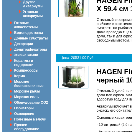
HAGEN Flu
Другие
Аквариумы
X 59.4 см 
Угловые
аквариумы
Стильный и совреме
Готовые
рыбками в эстетичес
аквасистемы
смотреть на рыбок с
Даже проводка тщате
Водоподготовка
дома, так и для офи
Донные субстраты
свободным местом. Г
Декорации
Денитрификаторы
Живые камни
Цена: 20531.00 Руб.
Кораллы и
водоросли
HAGEN Flu
Компрессоры
Корма
черный 1
Морские
беспозвоночные
Стильный дизайн и 
Морские рыбы
дома или офиса. Мат
Морская соль
здоровую воду для в
Оборудование CO2
Аквариум включает в
Озонаторы
окраску его обитате
Освещение
Основные характери
Полезные мелочи
- 10-литровый (2,6 
Прочее
оборудование
- Аквариум-стеклян