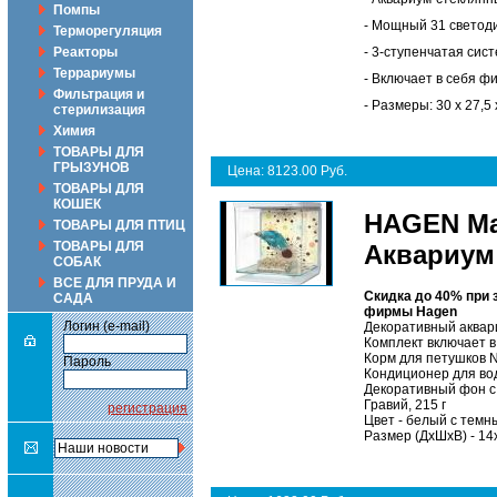
Помпы
- Мощный 31 светод
Терморегуляция
Реакторы
- 3-ступенчатая сис
Террариумы
- Включает в себя ф
Фильтрация и
- Размеры: 30 х 27,5 х
стерилизация
Химия
ТОВАРЫ ДЛЯ
ГРЫЗУНОВ
Цена: 8123.00 Руб.
ТОВАРЫ ДЛЯ
КОШЕК
HAGEN Mar
ТОВАРЫ ДЛЯ ПТИЦ
ТОВАРЫ ДЛЯ
Аквариум
СОБАК
ВСЕ ДЛЯ ПРУДА И
Скидка до 40% при 
САДА
фирмы
Hagen
Логин (e-mail)
Декоративный аквар
Комплект включает в
Корм для петушков Nut
Пароль
Кондиционер для воды
Декоративный фон с
Гравий, 215 г
регистрация
Цвет - белый с тем
Размер (ДхШхВ) - 14