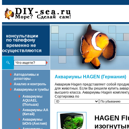
временно не
осуществляются
Автодоливы и
Аквариумы HAGEN (Германия)
дозаторы
Анализ и контроль
Аквариум Hagen представляет собой продук
для животных. Если Вы решили купить аква
Аквариумы и тумбы
высшего класса. Аквариумы Hagen комплект
Аквариумы
Сортировка по
AQUAEL
(Польша)
Аквариумы АА
(Китай)
HAGEN Flu
Аквариумы
biOrb (Англия)
изогнуты