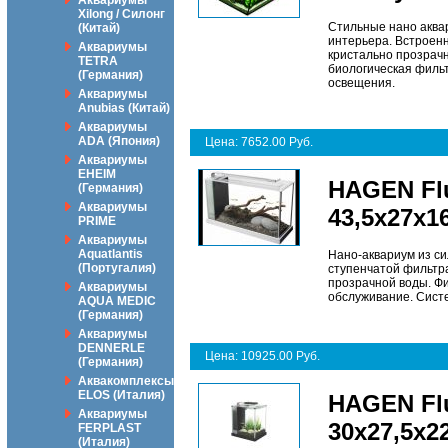
Аквариумы
Xilong / Силонг
Стильные нано аква
(Китай)
интерьера. Встроен
Аквариумы
кристально прозрачн
TETRA
биологическая филь
(Германия)
освещения.
Аквариумы
Anubias (Китай)
Аквариумы
ADA (Япония)
Цена: 7652.00 Руб.
Аквариумы
EHEIM
HAGEN Flu
(Германия)
Аквариумы
43,5x27x1
PRIME
Аквариумы
Aquatlantis
Нано-аквариум из с
(Португалия)
ступенчатой фильтра
прозрачной воды. Фи
Аквариумы
обслуживание. Систе
AQUA MEDIC
(Германия)
Аквариумы
DENNERLE
Цена: 10925.00 Руб.
(Германия)
Аквакомплексы
ELOS (Италия)
HAGEN Flu
Аквариумы
30x27,5x2
FERPLAST
(Италия)