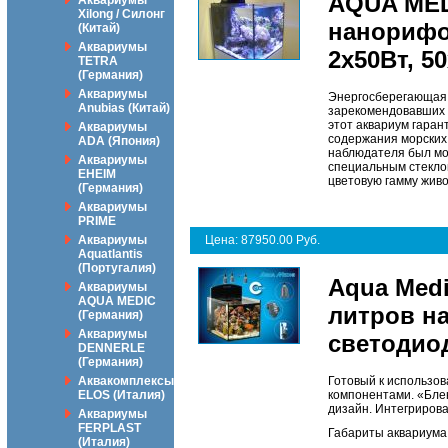
AQUA MED
Аквариумы
Xilong / Силонг
нанорифо
(Китай)
Аквариумы
2х50Вт, 5
TETRA
(Германия)
Аквариумы
Энергосберегающая 
Anubias (Китай)
зарекомендовавших 
этот аквариум гаран
Аквариумы
содержания морских 
ADA (Япония)
наблюдателя был мор
Аквариумы
специальным стекло
EHEIM
цветовую гамму жив
(Германия)
Аквариумы
PRIME
Аквариумы
Цена: 87950.00 Руб.
Aquatlantis
(Португалия)
Aqua Medi
Аквариумы
AQUA MEDIC
литров н
(Германия)
Аквариумы
светодиод
DENNERLE
(Германия)
Аквакомплексы
Готовый к использо
ELOS (Италия)
компонентами. «Бле
дизайн. Интегрирова
Аквариумы
FERPLAST
Габариты аквариума:
(Италия)