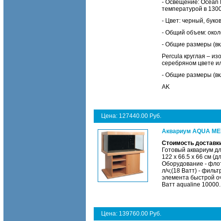
- Освещение: Ocean 
температурой в 1300
- Цвет: черный, бук
- Общий объем: окол
- Общие размеры (вкл
Percula круглая – из
серебряном цвете ил
- Общие размеры (вкл
AK
Цена: 127440.00 Руб.
Аквариум AQUA MEDI
Стоимость доставки
Готовый аквариум дл
122 х 66.5 х 66 см (
Оборудование - фло
л/ч;(18 Ватт) - филь
элемента быстрой оч
Ватт aqualine 10000.
Цена: 139760.00 Руб.