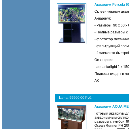
Аквариум Percula 90
Склеен чёрным аква
Аквариум:
- Размеры: 90 х 60 х
- Полные размеры с 
- флотатор механиче
- фильтрующий элеме
- 2 элемента быстро
Освещение:
- aquastarlight 1 x 1
Подвесы входят в ко
AK
Цена: 99960.00 Руб.
Аквариум AQUA MEDI
Готовый аквариум д
аквариумным силикон
размеры с тумбой: 9
Ocean Runner PH 200