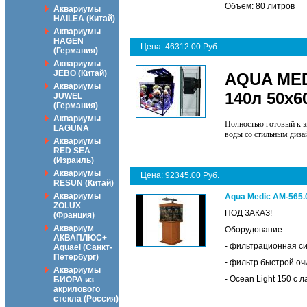
Объем: 80 литров
Аквариумы
HAILEA (Китай)
Аквариумы
HAGEN
Цена: 46312.00 Руб.
(Германия)
Аквариумы
JEBO (Китай)
AQUA MED
Аквариумы
140л 50х6
JUWEL
(Германия)
Аквариумы
Полностью готовый к э
LAGUNA
воды со стильным диз
Аквариумы
RED SEA
(Израиль)
Аквариумы
Цена: 92345.00 Руб.
RESUN (Китай)
Аквариумы
Aqua Medic AM-565.
ZOLUX
ПОД ЗАКАЗ!
(Франция)
Аквариум
Оборудование:
АКВАПЛЮС+
- фильтрационная сис
Aquael (Санкт-
Петербург)
- фильтр быстрой оч
Аквариумы
- Ocean Light 150 с 
БИОРА из
акрилового
стекла (Россия)