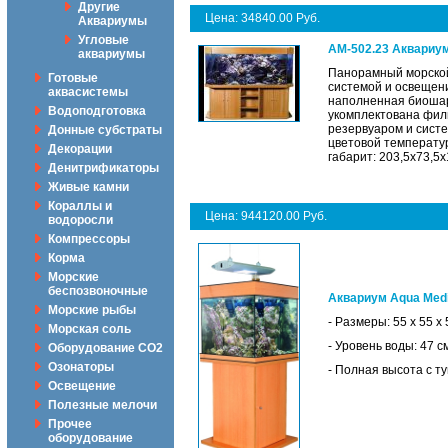
Другие
Цена: 34840.00 Руб.
Аквариумы
Угловые
AM-502.23 Аквариум
аквариумы
Панорамный морской
Готовые
системой и освещени
аквасистемы
наполненная биошара
Водоподготовка
укомплектована филь
резервуаром и систе
Донные субстраты
цветовой температур
Декорации
габарит: 203,5х73,5х
Денитрификаторы
Живые камни
Кораллы и
Цена: 944120.00 Руб.
водоросли
Компрессоры
Корма
Морские
беспозвоночные
Аквариум Aqua Medi
Морские рыбы
- Размеры: 55 х 55 х
Морская соль
- Уровень воды: 47 с
Оборудование CO2
Озонаторы
- Полная высота с ту
Освещение
Полезные мелочи
Прочее
оборудование