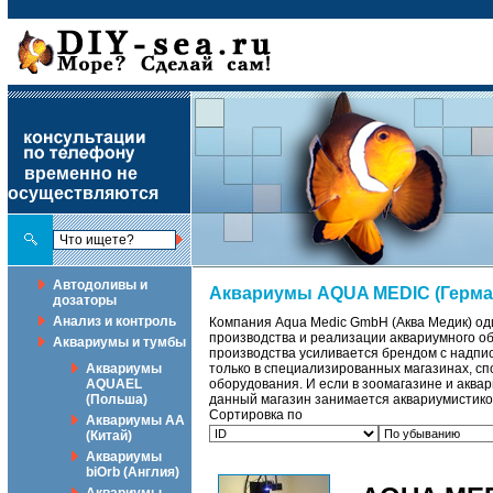
временно не
осуществляются
Автодоливы и
Аквариумы AQUA MEDIC (Герма
дозаторы
Анализ и контроль
Компания Aqua Medic GmbH (Аква Медик) од
производства и реализации аквариумного об
Аквариумы и тумбы
производства усиливается брендом с надпис
Аквариумы
только в специализированных магазинах, с
AQUAEL
оборудования. И если в зоомагазине и аква
(Польша)
данный магазин занимается аквариумистико
Сортировка по
Аквариумы АА
(Китай)
Аквариумы
biOrb (Англия)