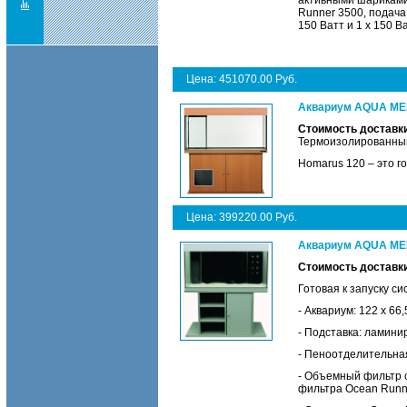
активными шариками 
Runner 3500, подача
150 Ватт и 1 x 150 В
Цена: 451070.00 Руб.
Аквариум AQUA MED
Стоимость доставки
Термоизолированный
Homarus 120 – это г
Цена: 399220.00 Руб.
Аквариум AQUA MEDI
Стоимость доставки
Готовая к запуску си
- Аквариум: 122 х 66,
- Подставка: ламини
- Пеноотделительна
- Объемный фильтр с
фильтра Ocean Runn