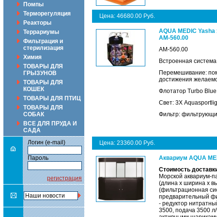
Помпы
Терморегуляция
Цена: 46680.00 Руб.
Реакторы
AQUA MEDIC Yasha Я
Террариумы
AM-560.00
Фильтрация и
стерилизация
AM-560.00
Химия
Встроенная система
ТОВАРЫ ДЛЯ
Перемешивание: пом
ГРЫЗУНОВ
достижения желаемог
ТОВАРЫ ДЛЯ
КОШЕК
Флотатор Turbo Blue
ТОВАРЫ ДЛЯ ПТИЦ
Свет: 3Х Aquasportl
ТОВАРЫ ДЛЯ
СОБАК
Фильтр: фильтрующий
ВСЕ ДЛЯ ПРУДА И
САДА
Логин (e-mail)
Цена: 23360.00 Руб.
Пароль
Аквариум AQUA MEDI
Стоимость доставки
Морской аквариум-па
регистрация
(длина х ширина х в
(фильтрационная сис
предварительный фил
- редуктор нитратны
3500, подача 3500 л