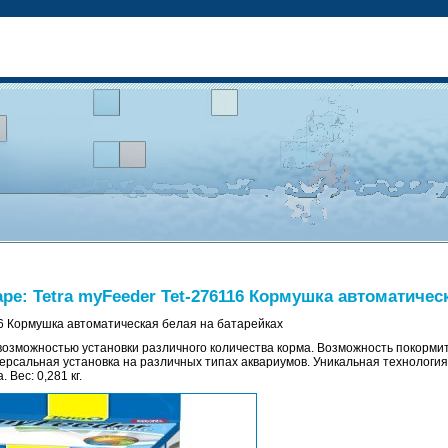
е: Tetra myFeeder Tet-276116 Кормушка автоматичес
16 Кормушка автоматическая белая на батарейках
 возможностью установки различного количества корма. Возможность покорми
рсальная установка на различных типах аквариумов. Уникальная технология 
 Вес: 0,281 кг.