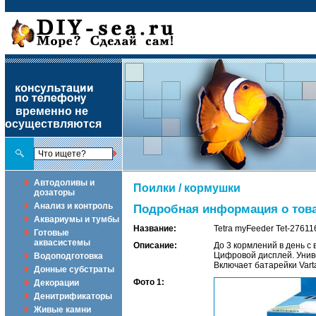
временно не
осуществляются
Автодоливы и
Поилки / кормушки
дозаторы
Анализ и контроль
Подробная информация о товар
Аквариумы и тумбы
Название:
Tetra myFeeder Tet-2761
Готовые
аквасистемы
Описание:
До 3 кормлений в день с
Цифровой дисплей. Униве
Водоподготовка
Включает батарейки Varta.
Донные субстраты
Фото 1:
Декорации
Денитрификаторы
Живые камни