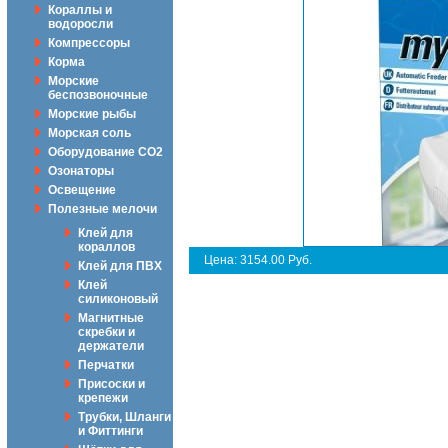
Кораллы и
водоросли
Компрессоры
Корма
Морские
беспозвоночные
Морские рыбы
Морская соль
Оборудование CO2
Озонаторы
Освещение
Полезные мелочи
Клей для
кораллов
Цена: 3154.00 Руб.
Клей для ПВХ
Клей
силиконовый
Магнитные
скребки и
держатели
Перчатки
Присоски и
крепежи
Трубки, Шланги
и Фиттинги