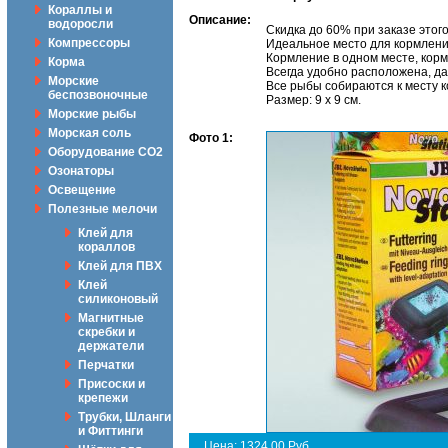
Кораллы и
Описание:
водоросли
Скидка до 60% при заказе это
Компрессоры
Идеальное место для кормлени
Кормление в одном месте, корм
Корма
Всегда удобно расположена, да
Морские
Все рыбы собираются к месту к
беспозвоночные
Размер: 9 х 9 см.
Морские рыбы
Морская соль
Фото 1:
Оборудование CO2
Озонаторы
Освещение
Полезные мелочи
Клей для
кораллов
Клей для ПВХ
Клей
силиконовый
Магнитные
скребки и
держатели
Перчатки
Присоски и
крепежи
Трубки, Шланги
и Фиттинги
Цена: 1324.00 Руб.