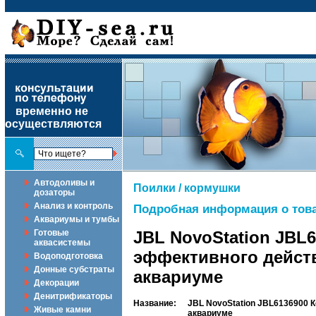
временно не
осуществляются
Автодоливы и
Поилки / кормушки
дозаторы
Анализ и контроль
Подробная информация о това
Аквариумы и тумбы
Готовые
JBL NovoStation JBL
аквасистемы
эффективного дейст
Водоподготовка
Донные субстраты
аквариуме
Декорации
Денитрификаторы
Название:
JBL NovoStation JBL6136900 
Живые камни
аквариуме