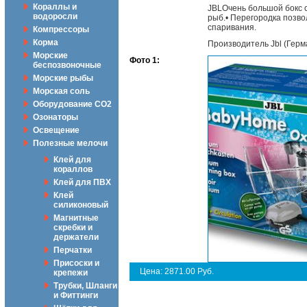
Кораллы и
JBLОчень большой бокс 
водоросли
рыб.• Перегородка позво
спаривания.
Компрессоры
Корма
Производитель Jbl (Герм
Морские
Фото 1:
беспозвоночные
Морские рыбы
Морская соль
Оборудование CO2
Озонаторы
Освещение
Полезные мелочи
Клей для
кораллов
Клей для ПВХ
Клей
силиконовый
Магнитные
скребки и
держатели
Перчатки
Присоски и
Цена: 2871.00 Руб.
крепежи
Трубки, Шланги
и Фиттинги