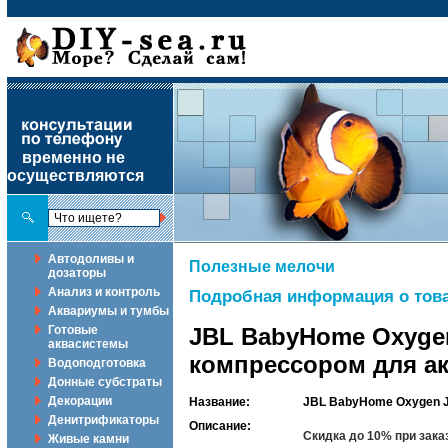
временно не
осуществляются
Автодоливы и
Полезные мелочи
дозаторы
Анализ и контроль
Подробная информация о това
Аквариумы и тумбы
Готовые
JBL BabyHome Oxygen
аквасистемы
компрессором для а
Водоподготовка
Донные субстраты
Декорации
Название:
JBL BabyHome Oxygen J
Денитрификаторы
Описание:
Скидка до 10% при зака
Живые камни