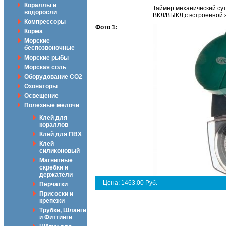
Кораллы и
Таймер механический су
водоросли
ВКЛ/ВЫКЛ,с встроенной з
Компрессоры
Фото 1:
Корма
Морские
беспозвоночные
Морские рыбы
Морская соль
Оборудование CO2
Озонаторы
Освещение
Полезные мелочи
Клей для
кораллов
Клей для ПВХ
Клей
силиконовый
Магнитные
скребки и
держатели
Цена: 1463.00 Руб.
Перчатки
Присоски и
крепежи
Трубки, Шланги
и Фиттинги