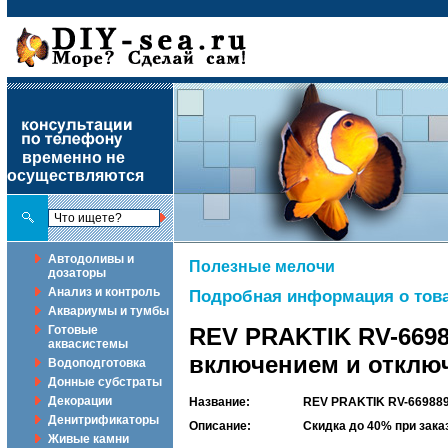
временно не
осуществляются
Автодоливы и
Полезные мелочи
дозаторы
Анализ и контроль
Подробная информация о това
Аквариумы и тумбы
Готовые
REV PRAKTIK RV-6698
аквасистемы
включением и отключ
Водоподготовка
Донные субстраты
Декорации
Название:
REV PRAKTIK RV-669889
Денитрификаторы
Описание:
Скидка до 40% при зак
Живые камни