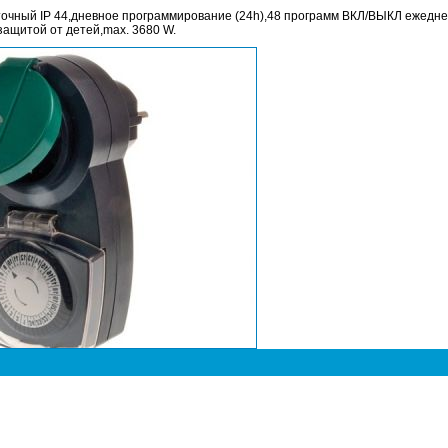
точный IP 44,дневное программирование (24h),48 программ ВКЛ/ВЫКЛ ежедн
ащитой от детей,max. 3680 W.