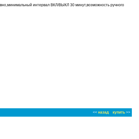
евно,минимальный интервал ВКЛ/ВЫКЛ 30 минут,возможность ручного
<<
назад
купить
>>