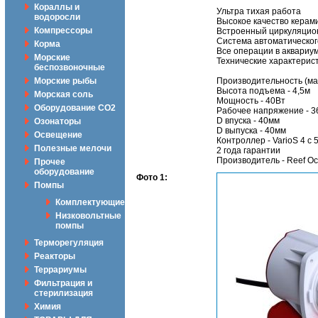
Кораллы и
Ультра тихая работа
водоросли
Высокое качество керам
Компрессоры
Встроенный циркуляцион
Система автоматическог
Корма
Все операции в аквариу
Морские
Технические характерист
беспозвоночные
Морские рыбы
Производительность (макс
Высота подъема - 4,5м
Морская соль
Мощность - 40Вт
Оборудование CO2
Рабочее напряжение - 3
D впуска - 40мм
Озонаторы
D выпуска - 40мм
Освещение
Контроллер - VarioS 4 с
Полезные мелочи
2 года гарантии
Производитель - Reef Oc
Прочее
оборудование
Фото 1:
Помпы
Комплектующие
Низковольтные
помпы
Терморегуляция
Реакторы
Террариумы
Фильтрация и
стерилизация
Химия