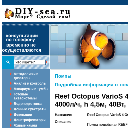
временно не
осуществляются
Автодоливы и
Помпы
дозаторы
Анализ и контроль
Подробная информация о тов
Аквариумы и тумбы
Готовые
Reef Octopus VarioS
аквасистемы
4000л/ч, h 4,5м, 40Вт
Водоподготовка
Донные субстраты
Декорации
Название:
Reef Octopus VarioS 4 O
Денитрификаторы
Описание:
Помпа подъёмная REEF OC
Живые камни