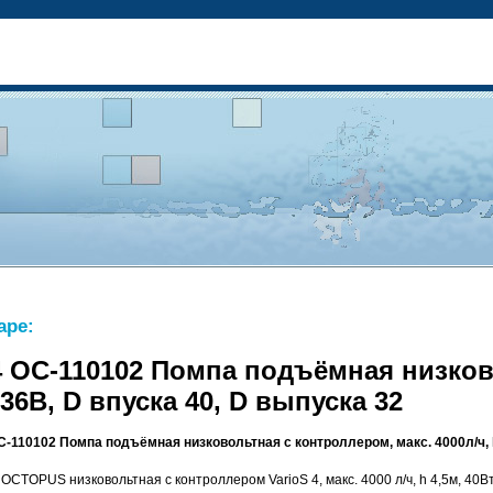
аре:
 4 OC-110102 Помпа подъёмная низков
, 36В, D впуска 40, D выпуска 32
C-110102 Помпа подъёмная низковольтная c контроллером, макс. 4000л/ч, h 
TOPUS низковольтная c контроллером VarioS 4, макс. 4000 л/ч, h 4,5м, 40Вт,