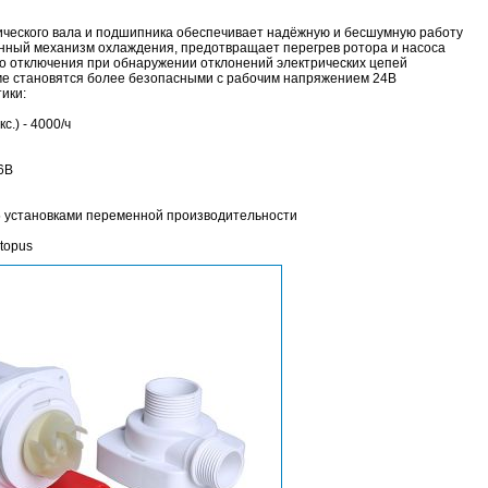
ического вала и подшипника обеспечивает надёжную и бесшумную работу
ный механизм охлаждения, предотвращает перегрев ротора и насоса
о отключения при обнаружении отклонений электрических цепей
ме становятся более безопасными с рабочим напряжением 24В
ики:
.) - 4000/ч
6В
 5 установками переменной производительности
topus