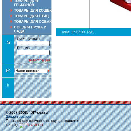
ТОВАРЫ ДЛЯ
ГРЫЗУНОВ
ТОВАРЫ ДЛЯ КОШЕК
ТОВАРЫ ДЛЯ ПТИЦ
ТОВАРЫ ДЛЯ СОБАК
ВСЕ ДЛЯ ПРУДА И
САДА
Цена: 17325.00 Руб.
Логин (e-mail)
Пароль
регистрация
© 2007-2008. "DIY-sea.ru"
Заказ товаров
По телефону временно не осуществляются
По ICQ
351450373