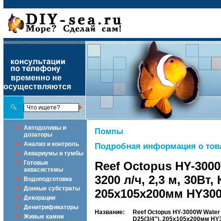
временно не
осуществляются
Автодоливы и
Помпы
дозаторы
Анализ и контроль
Подробная информация о тов
Аквариумы и тумбы
Готовые
Reef Octopus HY-300
аквасистемы
3200 л/ч, 2,3 м, 30Вт
Водоподготовка
Донные субстраты
205х105х200мм HY30
Декорации
Денитрификаторы
Название:
Reef Octopus HY-3000W Water 
Живые камни
D25(3/4"), 205х105х200мм H