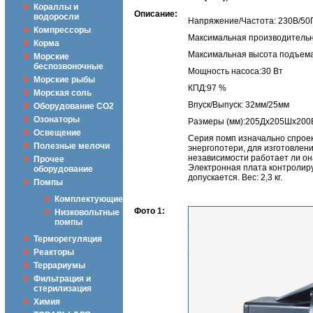
Кораллы и
Описание:
водоросли
Напряжение/Частота: 230В/50
Компрессоры
Максимальная производительн
Корма
Максимальная высота подъема
Морские
беспозвоночные
Мощность насоса:30 Вт
Морские рыбы
КПД:97 %
Морская соль
Впуск/Выпуск: 32мм/25мм
Оборудование CO2
Озонаторы
Размеры (мм):205Дx205Шx200
Освещение
Серия помп изначально спроек
Полезные мелочи
энергопотери, для изготовлени
независимости работает ли он
Прочее
Электронная плата контролир
оборудование
допускается. Вес: 2,3 кг.
Помпы
Комплектующие
Фото 1:
Низковольтные
помпы
Терморегуляция
Реакторы
Террариумы
Фильтрация и
стерилизация
Химия