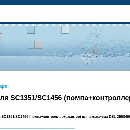
аре:
для SC1351/SC1456 (помпа+контролле
я SC1351/SC1456 (помпа+контроллер+адаптер) для аквариума DEL-250840