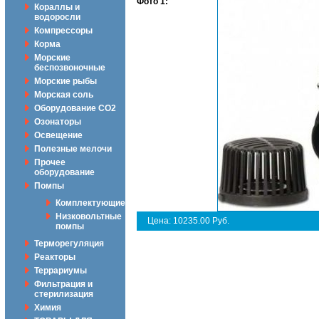
Фото 1:
Кораллы и
водоросли
Компрессоры
Корма
Морские
беспозвоночные
Морские рыбы
Морская соль
Оборудование CO2
Озонаторы
Освещение
Полезные мелочи
Прочее
оборудование
Помпы
Комплектующие
Низковольтные
Цена: 10235.00 Руб.
помпы
Терморегуляция
Реакторы
Террариумы
Фильтрация и
стерилизация
Химия