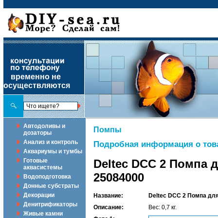
временно не
осуществляются
Автодоливы и
Помпы
дозаторы
Анализ и контроль
Подробная информация о тов
Аквариумы и тумбы
Готовые
Deltec DCC 2 Помпа 
аквасистемы
25084000
Водоподготовка
Донные субстраты
Декорации
Название:
Deltec DCC 2 Помпа дл
Денитрификаторы
Описание:
Вес: 0,7 кг.
Живые камни