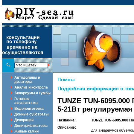
временно не
осуществляются
Автодоливы и
Помпы
дозаторы
Анализ и контроль
Подробная информация о тов
Аквариумы и тумбы
Готовые
TUNZE TUN-6095.000 
аквасистемы
5-21Вт регулируемая
Водоподготовка
Донные субстраты
Декорации
Название:
TUNZE TUN-6095.000 По
Денитрификаторы
Описание:
для аквариумов объемом
Живые камни