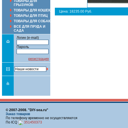
ТОВАРЫ ДЛЯ
ГРЫЗУНОВ
ТОВАРЫ ДЛЯ КОШЕК
Цена: 18235.00 Руб.
ТОВАРЫ ДЛЯ ПТИЦ
ТОВАРЫ ДЛЯ СОБАК
ВСЕ ДЛЯ ПРУДА И
САДА
Логин (e-mail)
Пароль
регистрация
© 2007-2008. "DIY-sea.ru"
Заказ товаров
По телефону временно не осуществляются
По ICQ
351450373