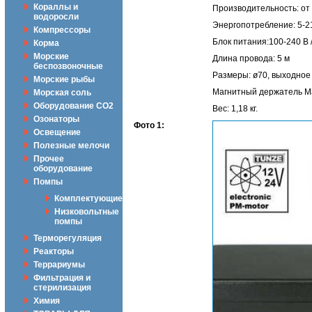
Кораллы и
Производительность: от 
водоросли
Энергопотребление: 5-2
Компрессоры
Блок питания:100-240 В /
Корма
Морские
Длина провода: 5 м
беспозвоночные
Размеры: ø70, выходное 
Морские рыбы
Магнитный держатель Ma
Морская соль
Оборудование CO2
Вес: 1,18 кг.
Озонаторы
Фото 1:
Освещение
Полезные мелочи
Прочее
оборудование
Помпы
Комплектующие
Низковольтные
помпы
Терморегуляция
Реакторы
Террариумы
Фильтрация и
стерилизация
Химия