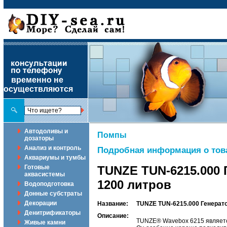
временно не
осуществляются
Автодоливы и
Помпы
дозаторы
Анализ и контроль
Подробная информация о тов
Аквариумы и тумбы
Готовые
TUNZE TUN-6215.000 
аквасистемы
1200 литров
Водоподготовка
Донные субстраты
Декорации
Название:
TUNZE TUN-6215.000 Генерато
Денитрификаторы
Описание:
TUNZE® Wavebox 6215 являетс
Живые камни