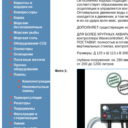
Он особенно хорошо подходит 
Кораллы и
соответствует образованию во
водоросли
осцилляции и управляется кон
Компрессоры
Оптимальное движение воды со
находится в движении, в том 
Корма
м из-за удара волн макс. уров
Морские
беспозвоночные
ДОПОЛНЯЕТ существующие нас
Морские рыбы
ДЛЯ БОЛЕЕ КРУПНЫХ АКВАРИУМ
Морская соль
контроллера Wavecontroller).
ПОСТАВКИ: полностью в готово
Оборудование CO2
вертикальных стеклах, контрол
Озонаторы
Размеры: Д 125 x Ш 113 x В 30
Освещение
Полезные мелочи
глубина погружения: ок. 280 мм
от 200 до 1200 литров
Прочее
оборудование
Фото 1:
Помпы
Комплектующие
Низковольтные
помпы
Терморегуляция
Реакторы
Террариумы
Фильтрация и
стерилизация
Химия