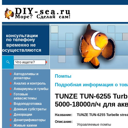
временно не
осуществляются
Автодоливы и
Помпы
дозаторы
Анализ и контроль
Подробная информация о тов
Аквариумы и тумбы
Готовые
TUNZE TUN-6255 Turb
аквасистемы
5000-18000л/ч для ак
Водоподготовка
Донные субстраты
Декорации
Название:
TUNZE TUN-6255 Turbelle str
Денитрификаторы
Описание:
Управляемые помпы
Живые камни