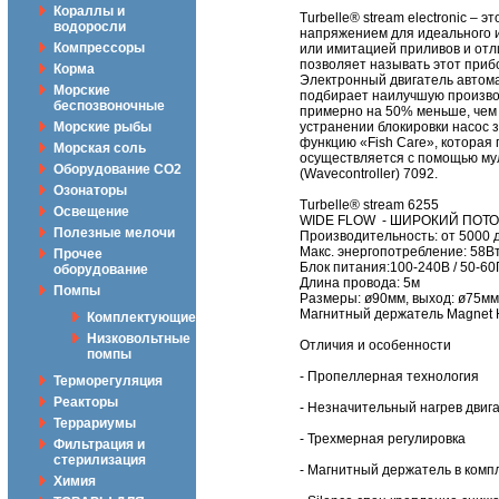
Кораллы и
Turbelle® stream electronic –
водоросли
напряжением для идеального и
Компрессоры
или имитацией приливов и отл
позволяет называть этот приб
Корма
Электронный двигатель автомат
Морские
подбирает наилучшую производ
беспозвоночные
примерно на 50% меньше, чем 
Морские рыбы
устранении блокировки насос з
функцию «Fish Care», которая
Морская соль
осуществляется с помощью муль
Оборудование CO2
(Wavecontroller) 7092.
Озонаторы
Turbelle® stream 6255
Освещение
WIDE FLOW - ШИРОКИЙ ПОТОК 
Полезные мелочи
Производительность: от 5000 
Макс. энергопотребление: 58В
Прочее
Блок питания:100-240В / 50-60
оборудование
Длина провода: 5м
Помпы
Размеры: ø90мм, выход: ø75мм
Магнитный держатель Magnet H
Комплектующие
Низковольтные
Отличия и особенности
помпы
- Пропеллерная технология
Терморегуляция
Реакторы
- Незначительный нагрев двиг
Террариумы
- Трехмерная регулировка
Фильтрация и
стерилизация
- Магнитный держатель в комп
Химия