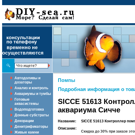
временно не
осуществляются
Автодоливы и
Помпы
дозаторы
Анализ и контроль
Подробная информация о тов
Аквариумы и тумбы
Готовые
SICCE 51613 Контрол
аквасистемы
аквариума Сичче
Водоподготовка
Донные субстраты
Декорации
Название:
SICCE 51613 Контроллер помп
Денитрификаторы
Описание:
Скидка до 30% при заказе э
Живые камни