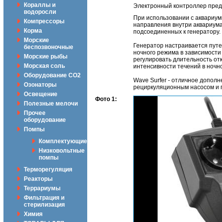
Кораллы и
Электронный контроллер предн
водоросли
При использовании с аквариум
Компрессоры
направления внутри аквариума
Корма
подсоединенных к генератору.
Морские
Генератор настраивается путе
беспозвоночные
ночного режима в зависимости
Морские рыбы
регулировать длительность от
Морская соль
интенсивности течений в ночн
Оборудование CO2
Wave Surfer - отличное дополн
Озонаторы
рециркуляционным насосом и п
Освещение
Фото 1:
Полезные мелочи
Прочее
оборудование
Помпы
Комплектующие
Низковольтные
помпы
Терморегуляция
Реакторы
Террариумы
Фильтрация и
стерилизация
Химия