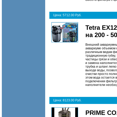
Цена: 5712.00 Руб.
Tetra EX1
на 200 - 5
Внешний аквариумны
аквариуме объемом н
различным видам фи
традиционную губку,
частицы грязи и обе
и замена наполнител
трубка и шланг легк
выходе воды, позвол
очистки просто полн
этом вода остается 
подключении фильтра
наполнители необход
Цена: 8123.00 Руб.
PRIME CO