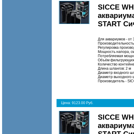
SICCE WH
аквариума
START Си
Для аквариумов - от
Производительность,
Регулировка произв
Мощность напора, с
Потребляемая мощно
Объём фильтрующих 
Количество контейне
Длина шлангов:
2 м
Диаметр входного шл
Диаметр выходного 
Производитель
- SI
Цена: 9123.00 Руб.
SICCE WH
аквариума
START Си