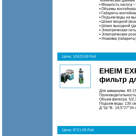
Технические данные
•
Мощность насоса –7
•
Объемы контейнера
•
Габариты контейнер
•
Подъем воды на выс
•
Шланг входной (вса
•
Шланг выходной (да
•
Электрическая сеть 
•
Электрические роз
•
Упаковка (габариты)
Цена: 10423.00 Руб.
EHEIM EX
фильтр дл
Для аквариума: 80-1
Производительность:
Объем фильтра: 5/2,
Подъем воды: 130 с
Д.*Ш.*В.: 19,5*27*34 
Цена: 8721.00 Руб.