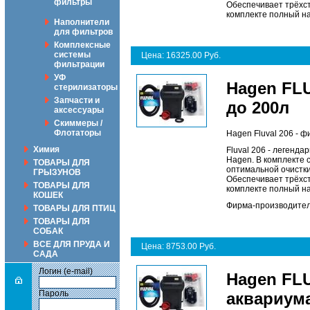
фильтры
Обеспечивает трёхст
комплекте полный на
Наполнители
для фильтров
Комплексные
системы
Цена: 16325.00 Руб.
фильтрации
УФ
Hagen FLU
стерилизаторы
Запчасти и
до 200л
аксессуары
Скиммеры /
Флотаторы
Hagen Fluval 206 - 
Химия
Fluval 206 - легенд
Hagen. В комплекте
ТОВАРЫ ДЛЯ
оптимальной очистки
ГРЫЗУНОВ
Обеспечивает трёхст
ТОВАРЫ ДЛЯ
комплекте полный на
КОШЕК
Фирма-производитель
ТОВАРЫ ДЛЯ ПТИЦ
ТОВАРЫ ДЛЯ
СОБАК
ВСЕ ДЛЯ ПРУДА И
Цена: 8753.00 Руб.
САДА
Логин (e-mail)
Hagen FL
Пароль
аквариума