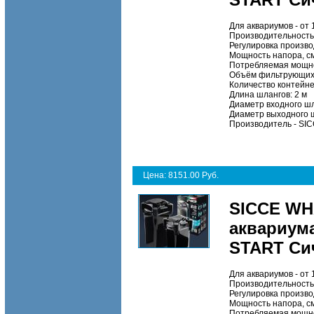
Для аквариумов - от
Производительность,
Регулировка произв
Мощность напора, с
Потребляемая мощно
Объём фильтрующих 
Количество контейне
Длина шлангов:
2 м
Диаметр входного шл
Диаметр выходного 
Производитель
- SI
Цена: 8151.00 Руб.
SICCE WH
аквариума
START Си
Для аквариумов - от
Производительность,
Регулировка произв
Мощность напора, с
Потребляемая мощно