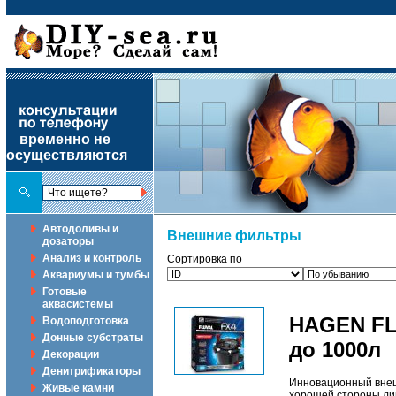
временно не
осуществляются
Автодоливы и
Внешние фильтры
дозаторы
Анализ и контроль
Сортировка по
Аквариумы и тумбы
Готовые
аквасистемы
HAGEN FL
Водоподготовка
Донные субстраты
до 1000л
Декорации
Денитрификаторы
Инновационный внеш
Живые камни
хорошей стороны лин