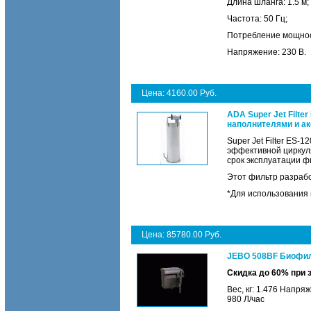
Длина шланга: 1.5 м;
Частота: 50 Гц;
Потребление мощности
Напряжение: 230 В.
Цена: 4160.00 Руб.
ADA Super Jet Filte
наполнителями и а
Super Jet Filter ES
эффективной циркуля
срок эксплуатации ф
Этот фильтр разрабо
*Для использования 
Цена: 85780.00 Руб.
JEBO 508BF Биофиль
Скидка до 60% при 
Вес, кг: 1.476 Напря
980 Л/час