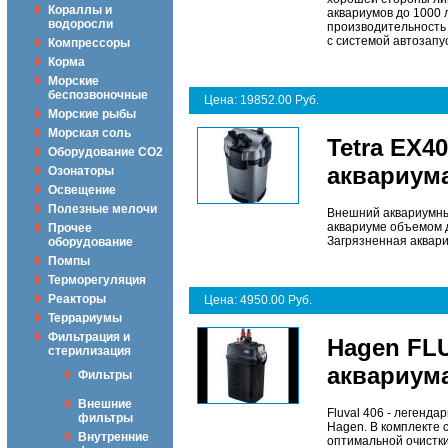
Кораллы и
аквариумов до 1000
водоросли
производительность 
с системой автозапу
Компрессоры
Корма
Морские
беспозвоночные
Цена: 19852.00 Руб.
Морские рыбы
Морская соль
Tetra EX4
Оборудование CO2
аквариума
Озонаторы
Освещение
Полезные мелочи
Внешний аквариумны
аквариуме объемом д
Прочее
Загрязненная аквар
оборудование
Помпы
Терморегуляция
Реакторы
Цена: 4950.00 Руб.
Террариумы
Фильтрация и
Hagen FL
стерилизация
аквариума
Фильтры
Внешние
Fluval 406 - легенд
фильтры
Hagen. В комплекте
Внутренние
оптимальной очистки