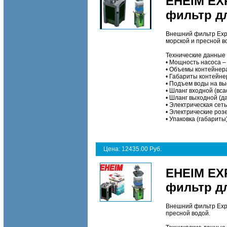
EHEIM EX
фильтр дл
Внешний фильтр Expe
морской и пресной в
Технические данные
•
Мощность насоса – 
•
Объемы контейнера/
•
Габариты контейнер
•
Подъем воды на выс
•
Шланг входной (вса
•
Шланг выходной (да
•
Электрическая сеть 
•
Электрические роз
•
Упаковка (габариты)
Цена: 12435.00 Руб.
EHEIM EX
фильтр дл
Внешний фильтр Expe
пресной водой.