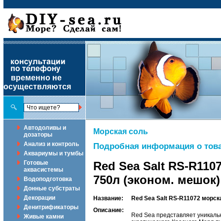
временно не
осуществляются
Автодоливы и
Морская соль
дозаторы
Анализ и контроль
Подробная информация о това
Аквариумы и тумбы
Готовые
Red Sea Salt RS-R110
аквасистемы
750л (эконом. мешок)
Водоподготовка
Донные субстраты
Декорации
Название:
Red Sea Salt RS-R11072 морск
Денитрификаторы
Описание:
Red Sea представляет уникальн
Живые камни