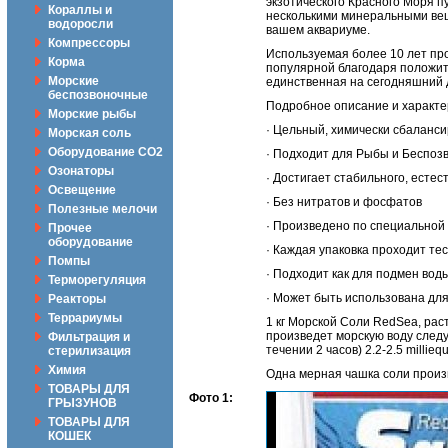
экзотического Красного Моря 
Кораллы и
несколькими минеральными вещ
водоросли
вашем аквариуме.
Компрессоры
Используемая более 10 лет пр
Корма
популярной благодаря положит
Морские
единственная на сегодняшний д
беспозвоночные
Подробное описание и характер
Морские рыбы
· Цельный, химически сбаланс
Морская соль
Оборудование CO2
· Подходит для Рыбы и Беспоз
Озонаторы
· Достигает стабильного, есте
Освещение
· Без нитратов и фосфатов
Полезные мелочи
· Произведено по специальной 
Прочее
оборудование
· Каждая упаковка проходит те
Помпы
· Подходит как для подмен воды
Терморегуляция
· Может быть использована дл
Реакторы
Террариумы
1 кг Морской Соли RedSea, рас
произведет морскую воду след
Фильтрация и
течении 2 часов) 2.2-2.5 milliequi
стерилизация
Химия
Одна мерная чашка соли произв
ТОВАРЫ ДЛЯ
Фото 1:
ГРЫЗУНОВ
ТОВАРЫ ДЛЯ
КОШЕК