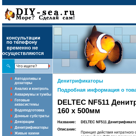
временно не
осуществляются
Автодоливы и
Денитрификаторы
дозаторы
Анализ и контроль
Подробная информация о това
Аквариумы и тумбы
Готовые
DELTEC NF511 Денитр
аквасистемы
160 x 500мм
Водоподготовка
Донные субстраты
Декорации
Название:
DELTEC NF511 Денитрификатор
Денитрификаторы
Описание:
Принцип действия нитратного ф
Живые камни