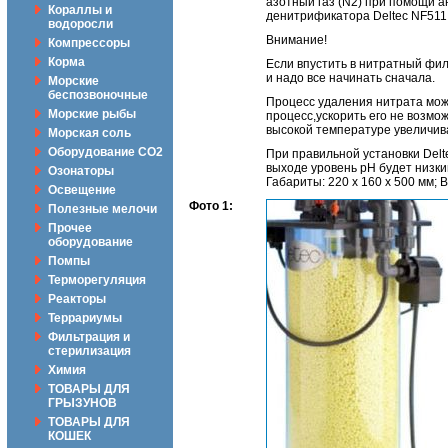
азотный газ (N2) при помощи 
Кораллы и
денитрификатора Deltec NF511
водоросли
Внимание!
Компрессоры
Корма
Если впустить в нитратный фил
и надо все начинать сначала.
Морские
беспозвоночные
Процесс удаления нитрата може
Морские рыбы
процесс,ускорить его не возмо
высокой температуре увеличив
Морская соль
Оборудование CO2
При правильной установки Del
выходе уровень рН будет низки
Озонаторы
Габариты: 220 х 160 х 500 мм; 
Освещение
Фото 1:
Полезные мелочи
Прочее
оборудование
Помпы
Терморегуляция
Реакторы
Террариумы
Фильтрация и
стерилизация
Химия
ТОВАРЫ ДЛЯ
ГРЫЗУНОВ
ТОВАРЫ ДЛЯ
КОШЕК