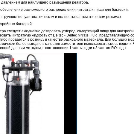
 давлением для наилучшего размещения реактора.
 обеспечение равномерного распределения нитрата и пищи для бактерий.
 в ручном, полуавтоматическом и полностью автоматическом режимах.
аэробных бактерий
тра следует ежедневно дозировать углерод, содержащий пищу для анаэробн
овать Нитратную жидкость от Deltec - Deltec Nitrate Fluid, представляющую 
ибо продается в розницу в качестве расходного материала. Для больших мо
номически более выгодно в качестве заместителя использовать смесь водки и
енной данным методом, в соотношении 1 часть водки к 3 частям RO воды.