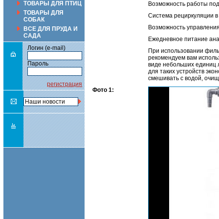
ТОВАРЫ ДЛЯ ПТИЦ
Возможность работы под
ТОВАРЫ ДЛЯ
Система рециркуляции в
СОБАК
Возможность управления
ВСЕ ДЛЯ ПРУДА И
САДА
Ежедневное питание ан
Логин (e-mail)
При использовании филь
рекомендуем вам использ
Пароль
виде небольших единиц л
для таких устройств эко
смешивать с водой, очищ
регистрация
Фото 1: