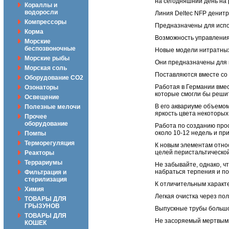
на сегодняшний день на 
Кораллы и
водоросли
Линия Deltec NFP денитр
Компрессоры
Предназначены для испол
Корма
Возможность управления
Морские
беспозвоночные
Новые модели нитратных
Морские рыбы
Они предназначены для 
Морская соль
Поставляются вместе со
Оборудование CO2
Работая в Германии вмес
Озонаторы
которые смогли бы решит
Освещение
В его аквариуме объемом
Полезные мелочи
яркость цвета некоторых
Прочее
оборудование
Работа по созданию прос
около 10-12 недель и пр
Помпы
Терморегуляция
К новым элементам относ
целей перистальтической
Реакторы
Террариумы
Не забывайте, однако, ч
набраться терпения и п
Фильтрация и
стерилизация
К отличительным характе
Химия
Легкая очистка через по
ТОВАРЫ ДЛЯ
ГРЫЗУНОВ
Выпускные трубы большо
ТОВАРЫ ДЛЯ
Не засоряемый мертвым
КОШЕК