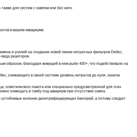
также для систем с сампом или без него.
ратов в вашем аквариуме.
емени и усилий на создание новой линии нитратных фильтров Deltec,
 вида реакторов.
ным образом, благодаря живущей в нем рыбе 400+, что подействовало на
ltec, снижающего в своей системе уровень нитратов до нуля, заняла
а, осмотического пакета или специально предусмотренной для этих
ожно помещать в тумбу под аквариум при отсутствии сампа.
ая устойчивые колонии денитрифицирующих бактерий, а потому следует