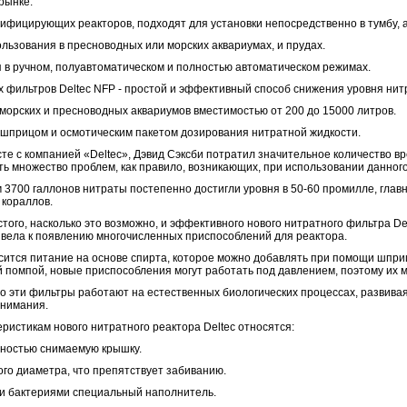
рынке.
ифицирующих реакторов, подходят для установки непосредственно в тумбу, а 
ьзования в пресноводных или морских аквариумах, и прудах.
 в ручном, полуавтоматическом и полностью автоматическом режимах.
 фильтров Deltec NFP - простой и эффективный способ снижения уровня нит
морских и пресноводных аквариумов вместимостью от 200 до 15000 литров.
 шприцом и осмотическим пакетом дозирования нитратной жидкости.
те с компанией «Deltec», Дэвид Сэксби потратил значительное количество вр
ь множество проблем, как правило, возникающих, при использовании данного
 3700 галлонов нитраты постепенно достигли уровня в 50-60 промилле, глав
 кораллов.
того, насколько это возможно, и эффективного нового нитратного фильтра De
ивела к появлению многочисленных приспособлений для реактора.
ится питание на основе спирта, которое можно добавлять при помощи шприц
 помпой, новые приспособления могут работать под давлением, поэтому их м
то эти фильтры работают на естественных биологических процессах, развив
онимания.
ристикам нового нитратного реактора Deltec относятся:
лностью снимаемую крышку.
го диаметра, что препятствует забиванию.
и бактериями специальный наполнитель.