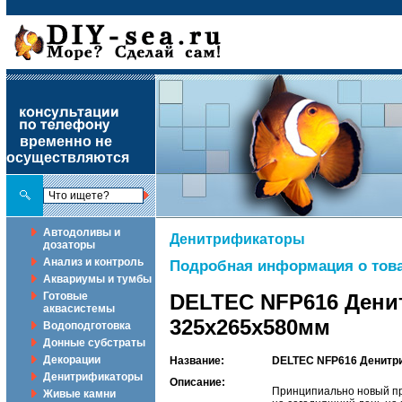
временно не
осуществляются
Автодоливы и
Денитрификаторы
дозаторы
Анализ и контроль
Подробная информация о това
Аквариумы и тумбы
Готовые
DELTEC NFP616 Денит
аквасистемы
325х265х580мм
Водоподготовка
Донные субстраты
Декорации
Название:
DELTEC NFP616 Денитри
Денитрификаторы
Описание:
Принципиально новый пр
Живые камни