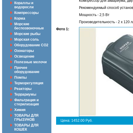
Компрессор для аквариума, дв
Кораллы и
водоросли
Рекомендуемый способ установ
Компрессоры
Мощность - 2,5 Вт
Корма
Производительность - 2 x 120 л
Морские
беспозвоночные
Фото 1:
Морские рыбы
Морская соль
Оборудование CO2
Озонаторы
Освещение
Полезные мелочи
Прочее
оборудование
Помпы
Терморегуляция
Реакторы
Террариумы
Фильтрация и
стерилизация
Химия
ТОВАРЫ ДЛЯ
ГРЫЗУНОВ
Цена: 1452.00 Руб.
ТОВАРЫ ДЛЯ
КОШЕК