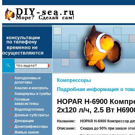
временно не
осуществляются
Автодоливы и
Компрессоры
дозаторы
Анализ и контроль
Подробная информация о това
Аквариумы и тумбы
Готовые
HOPAR H-6900 Компр
аквасистемы
2x120 л/ч, 2.5 Вт H690
Водоподготовка
Донные субстраты
Декорации
Название:
HOPAR H-6900 Компрессор дву
Денитрификаторы
Описание:
Скидка до 50% при заказе эт
Живые камни