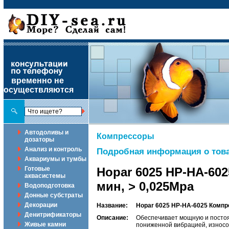
временно не
осуществляются
Автодоливы и
Компрессоры
дозаторы
Анализ и контроль
Подробная информация о това
Аквариумы и тумбы
Готовые
Hopar 6025 HP-HA-60
аквасистемы
мин, ˃ 0,025Mpa
Водоподготовка
Донные субстраты
Декорации
Название:
Hopar 6025 HP-HA-6025 Компре
Денитрификаторы
Описание:
Обеспечивает мощную и постоя
Живые камни
пониженной вибрацией, износо