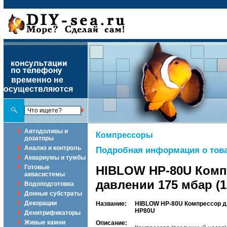
временно не
осуществляются
Автодоливы и
Компрессоры
дозаторы
Анализ и контроль
Подробная информация о това
Аквариумы и тумбы
Готовые
HIBLOW HP-80U Комп
аквасистемы
давлении 175 мбар (1
Водоподготовка
Донные субстраты
Декорации
Название:
HIBLOW HP-80U Компрессор дл
HP80U
Денитрификаторы
Живые камни
Описание: