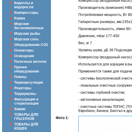
Компрессор (воздушный насос)
Кораллы и
водоросли
Производитель (компания) HI
Компрессоры
Потребляемая мощность, Вт 80
Корма
Габаритные размеры, мм 235х
Морские
беспозвоночные
Производительность, л/мин 80-
Морские рыбы
Давление, mbar 177-450
Морская соль
Вес, кг 7
Оборудование CO2
Уровень шума, дБ 36 Подсоеди
Озонаторы
Освещение
Компрессор (воздушный насос) 
Полезные мелочи
Используется для аэрации в ры
Прочее
оборудование
Применяется также для подачи 
Помпы
- системы биологической очистк
Терморегуляция
- локальные очистные сооруже
Реакторы
- системы глубокой очистки;
Террариумы
Фильтрация и
- автономные канализации;
стерилизация
- очистные системы ТОПАС (TO
Химия
Евробион, Биокси, Биотал и др
ТОВАРЫ ДЛЯ
Фото 1:
ГРЫЗУНОВ
ТОВАРЫ ДЛЯ
КОШЕК