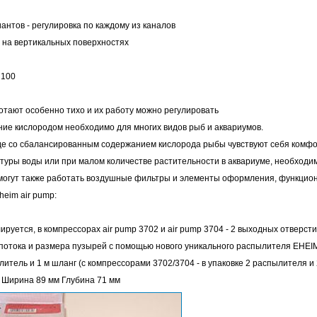
иантов - регулировка по каждому из каналов
 на вертикальных поверхностях
 100
тают особенно тихо и их работу можно регулировать
ие кислородом необходимо для многих видов рыб и аквариумов.
де со сбалансированным содержанием кислорода рыбы чувствуют себя комфор
уры воды или при малом количестве растительности в аквариуме, необходи
могут также работать воздушные фильтры и элементы оформления, функцио
heim air pump:
ируется, в компрессорах air pump 3702 и air pump 3704 - 2 выходных отверст
 потока и размера пузырей с помощью нового уникального распылителя EHEI
литель и 1 м шланг (с компрессорами 3702/3704 - в упаковке 2 распылителя и
 Ширина 89 мм Глубина 71 мм