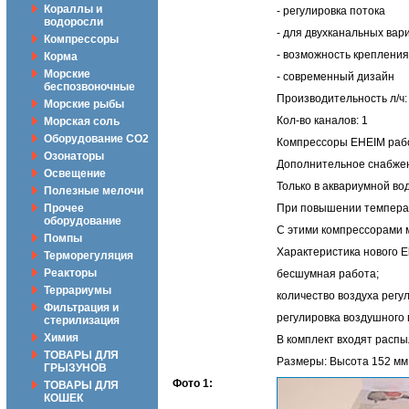
Кораллы и
- регулировка потока
водоросли
- для двухканальных вар
Компрессоры
- возможность крепления
Корма
Морские
- современный дизайн
беспозвоночные
Производительность л/ч:
Морские рыбы
Кол-во каналов: 1
Морская соль
Оборудование CO2
Компрессоры EHEIM рабо
Озонаторы
Дополнительное снабжен
Освещение
Только в аквариумной во
Полезные мелочи
Прочее
При повышении температ
оборудование
С этими компрессорами 
Помпы
Характеристика нового E
Терморегуляция
Реакторы
бесшумная работа;
Террариумы
количество воздуха регул
Фильтрация и
регулировка воздушного
стерилизация
Химия
В комплект входят распы
ТОВАРЫ ДЛЯ
Размеры: Высота 152 мм
ГРЫЗУНОВ
Фото 1:
ТОВАРЫ ДЛЯ
КОШЕК