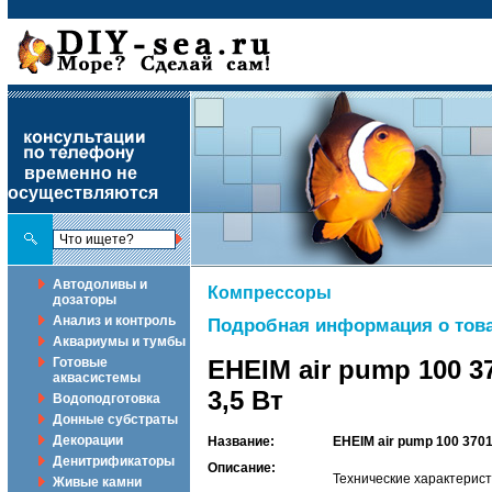
временно не
осуществляются
Автодоливы и
Компрессоры
дозаторы
Анализ и контроль
Подробная информация о това
Аквариумы и тумбы
Готовые
EHEIM air pump 100 
аквасистемы
3,5 Вт
Водоподготовка
Донные субстраты
Декорации
Название:
EHEIM air pump 100 370
Денитрификаторы
Описание:
Технические характерис
Живые камни