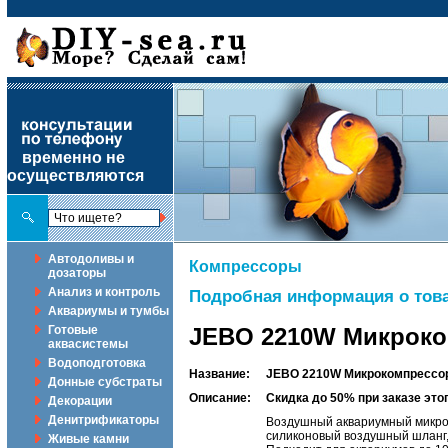
временно не
осуществляются
Автодоливы и
Компрессоры
дозаторы
Анализ и контроль
Подробная информация о това
Аквариумы и тумбы
Готовые
JEBO 2210W Микроком
аквасистемы
Водоподготовка
Название:
JEBO 2210W Микрокомпрессор 
Донные субстраты
Описание:
Скидка до 50% при заказе эт
Декорации
Денитрификаторы
Воздушный аквариумный микрок
силиконовый воздушный шланг,
Живые камни