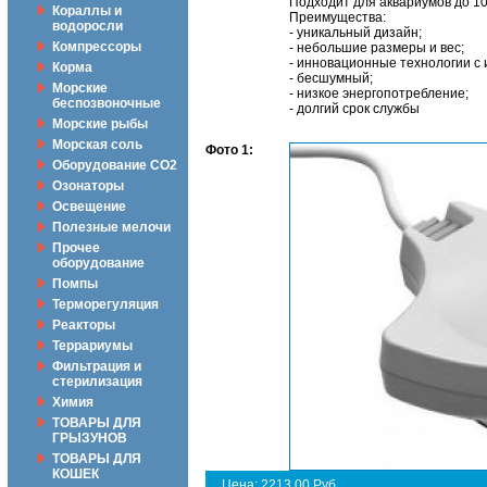
Подходит для аквариумов до 10
Кораллы и
Преимущества:
водоросли
- уникальный дизайн;
Компрессоры
- небольшие размеры и вес;
- инновационные технологии с
Корма
- бесшумный;
Морские
- низкое энергопотребление;
беспозвоночные
- долгий срок службы
Морские рыбы
Морская соль
Фото 1:
Оборудование CO2
Озонаторы
Освещение
Полезные мелочи
Прочее
оборудование
Помпы
Терморегуляция
Реакторы
Террариумы
Фильтрация и
стерилизация
Химия
ТОВАРЫ ДЛЯ
ГРЫЗУНОВ
ТОВАРЫ ДЛЯ
КОШЕК
Цена: 2213.00 Руб.