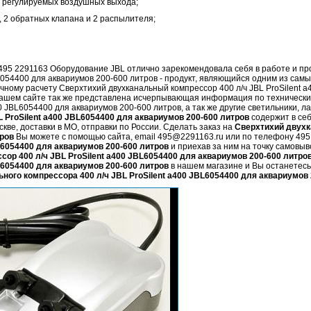
о регулируемых воздушных выхода;
а, 2 обратных клапана и 2 распылителя;
! 495 2291163 Оборудование JBL отлично зарекомендовала себя в работе и п
L6054400 для аквариумов 200-600 литров - продукт, являющийся одним из сам
чному расчету Сверхтихий двухканальный компрессор 400 л/ч JBL ProSilent 
нашем сайте так же представлена исчерпывающая информация по технически
400 JBL6054400 для аквариумов 200-600 литров
, а так же другие светильники,
L ProSilent a400 JBL6054400 для аквариумов 200-600 литров
содержит в се
кве, доставки в МО, отправки по России. Сделать заказ на
Сверхтихий двухк
тров
Вы можете с помощью сайта, email 495@2291163.ru или по телефону 49
BL6054400 для аквариумов 200-600 литров
и приехав за ним на точку самовыв
ор 400 л/ч JBL ProSilent a400 JBL6054400 для аквариумов 200-600 литро
BL6054400 для аквариумов 200-600 литров
в нашем магазине и Вы останетесь 
ного компрессора 400 л/ч JBL ProSilent a400 JBL6054400 для аквариумов 