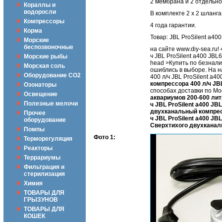
2 мембрана и 2 отдельн
Кораллы и
водоросли
В комплекте 2 х 2 шланг
Компрессоры
4 года гарантии.
Корма
Товар: JBL ProSilent a400
Морские
беспозвоночные
на сайте www.diy-sea.ru
ч JBL ProSilent a400 JB
Морские рыбы
head >Купить по безнали
Морская соль
ошиблись в выборе. На 
Оборудование CO2
400 л/ч JBL ProSilent a
компрессора 400 л/ч JB
Озонаторы
способах доставки по Мос
Освещение
аквариумов 200-600 ли
Полезные мелочи
ч JBL ProSilent a400 J
двухканальный компресс
Прочее
ч JBL ProSilent a400 J
оборудование
Сверхтихого двухканаль
Помпы
Фото 1:
Терморегуляция
Реакторы
Террариумы
Фильтрация и
стерилизация
Химия
ТОВАРЫ ДЛЯ
ГРЫЗУНОВ
ТОВАРЫ ДЛЯ
КОШЕК