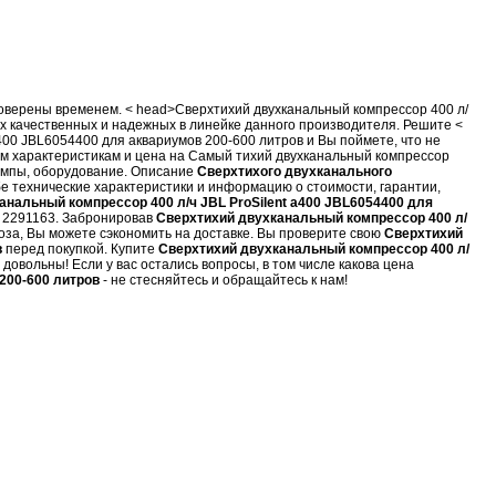
роверены временем. < head>Сверхтихий двухканальный компрессор 400 л/
ых качественных и надежных в линейке данного производителя. Решите <
a400 JBL6054400 для аквариумов 200-600 литров
и Вы поймете, что не
м характеристикам и цена на Самый тихий двухканальный компрессор
 лампы, оборудование. Описание
Сверхтихого двухканального
бе технические характеристики и информацию о стоимости, гарантии,
анальный компрессор 400 л/ч JBL ProSilent a400 JBL6054400 для
5 2291163. Забронировав
Сверхтихий двухканальный компрессор 400 л/
оза, Вы можете сэкономить на доставке. Вы проверите свою
Сверхтихий
в
перед покупкой. Купите
Сверхтихий двухканальный компрессор 400 л/
довольны! Если у вас остались вопросы, в том числе какова цена
200-600 литров
- не стесняйтесь и обращайтесь к нам!