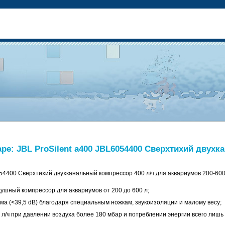
е: JBL ProSilent a400 JBL6054400 Сверхтихий двухк
054400 Сверхтихий двухканальный компрессор 400 л/ч для аквариумов 200-60
ушный компрессор для аквариумов от 200 до 600 л;
ма (<39,5 dB) благодаря специальным ножкам, звукоизоляции и малому весу;
л/ч при давлении воздуха более 180 мбар и потреблении энергии всего лишь 