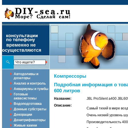
временно не
осуществляются
Автодоливы и
Компрессоры
дозаторы
Анализ и контроль
Подробная информация о товар
Аквариумы и тумбы
600 литров
Готовые
аквасистемы
Название:
JBL ProSilent a400 JBL6
Водоподготовка
Описание:
Самый тихий в мире возд
Донные субстраты
Декорации
Очень низкий уровень шу
Денитрификаторы
Производительность 400 
Живые камни